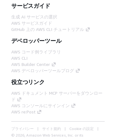
サービスガイド
生成 AI サービスの選択
AWS サービスガイド
GitHub 上の AWS CLI チュートリアル
デベロッパーツール
AWS コード例ライブラリ
AWS CLI
AWS Builder Center
AWS デベロッパーツールブログ
役立つリンク
AWS ドキュメント MCP サーバーをダウンロー
ド
AWS コンソールにサインイン
AWS re:Post
プライバシー
サイト規約
Cookie の設定
© 2026, Amazon Web Services, Inc. or its