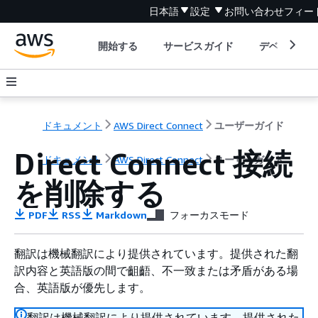
日本語
設定
お問い合わせ
フィー
開始する
サービスガイド
デベロッパ
ドキュメント
AWS Direct Connect
ユーザーガイド
Direct Connect 接続
ドキュメント
AWS Direct Connect
ユーザーガイド
を削除する
PDF
RSS
Markdown
フォーカスモード
翻訳は機械翻訳により提供されています。提供された翻
訳内容と英語版の間で齟齬、不一致または矛盾がある場
合、英語版が優先します。
翻訳は機械翻訳により提供されています。提供された