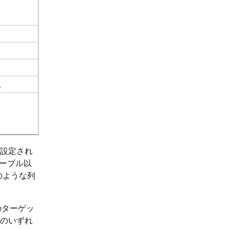
。
に設定され
テーブル以
のような列
のターゲッ
D のいずれ