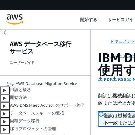
開始する
サービスガイ
ドキュメン
AWS データベース移行
サービス
IBM 
ドキュメン
ユーザーガイド
使用す
PDF
RSS
M
とは AWS Database Migration Service
用語と概念
翻訳は機械翻訳
開始方法
致または矛盾が
AWS DMS Fleet Advisor のサポート終了
データベーススキーマの変換
翻訳は機械翻
同種データ移行
不一致または
移行プロジェクトの管理