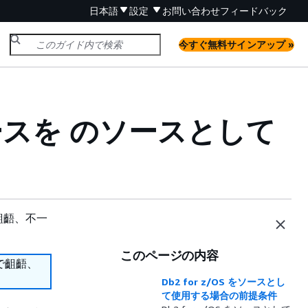
日本語
設定
お問い合わせ
フィードバック
今すぐ無料サインアップ »
ータベースを のソースとして
齟齬、不一
このページの内容
で齟齬、
Db2 for z/OS をソースとし
て使用する場合の前提条件