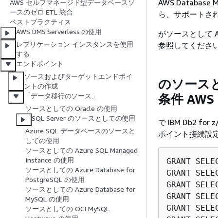
AWS Database
AWS セルフマネージド型データベースソ
ースのゼロ ETL 統合
ら、サポートさ
ベストプラクティス
AWS DMS Serverless の使用
がソースとして A
レプリケーション インスタンスを使用
参照してくださ
する
エンドポイント
ソースおよびターゲットエンドポイ
のソースとし
ントの作成
条件 AWS
「データ移行のソース」
ソースとしての Oracle の使用
SQL Server のソースとしての使用
で IBM Db2 
Azure SQL データベースのソースと
ポイント接続設定で
しての使用
ソースとしての Azure SQL Managed
Instance の使用
GRANT SELE
ソースとしての Azure Database for
GRANT SELE
PostgreSQL の使用
GRANT SELE
ソースとしての Azure Database for
GRANT SELE
MySQL の使用
GRANT SELE
ソースとしての OCI MySQL