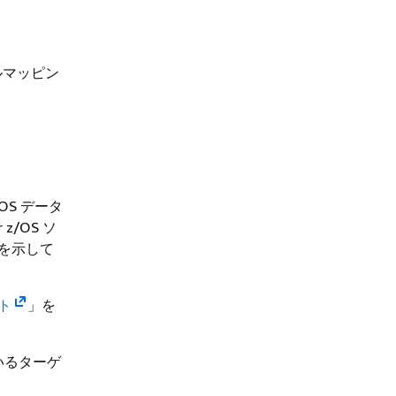
ルマッピン
/OS データ
z/OS ソ
グを示して
ント
」を
いるターゲ