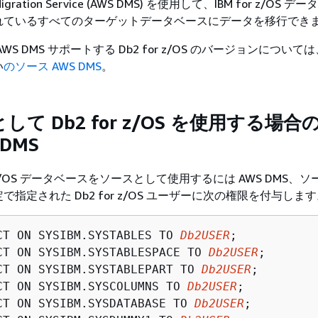
 Migration Service (AWS DMS) を使用して、IBM for z/OS 
れているすべてのターゲットデータベースにデータを移行でき
WS DMS サポートする Db2 for z/OS のバージョンについて
い
のソース AWS DMS
。
て Db2 for z/OS を使用する場合
 DMS
for z/OS データベースをソースとして使用するには AWS DMS、
指定された Db2 for z/OS ユーザーに次の権限を付与しま
CT ON SYSIBM.SYSTABLES TO 
Db2USER
;

CT ON SYSIBM.SYSTABLESPACE TO 
Db2USER
;

CT ON SYSIBM.SYSTABLEPART TO 
Db2USER
;        
CT ON SYSIBM.SYSCOLUMNS TO 
Db2USER
;

CT ON SYSIBM.SYSDATABASE TO 
Db2USER
;
