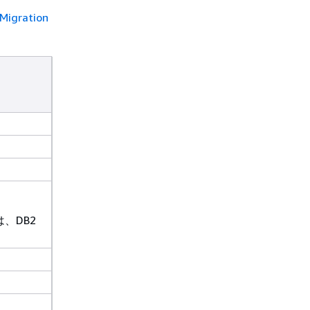
Migration
は、DB2