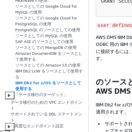
Heatwave の使用
GRANT SELE
ソースとしての Google Cloud for
MySQL の使用
ソースとしての Google Cloud for
PostgreSQL の使用
user define
PostgreSQL のソースとしての使用
ソースとしての MySQL の使用
AWS DMS IB
SAP ASE のソースとしての使用
ODBC 用の 
ソースとしての MongoDB の使用
に接続するには、デ
Amazon DocumentDB をソースとし
す。
て使用する
ソースとしての Amazon S3 の使用
IBM Db2 LUW をソースとして使用す
る
のソースとし
IBM Db2 for z/OS をソースとして
使用する
AWS DMS
「データ移行のターゲット」
データ移行のための VPC エンドポイン
IBM Db2 fo
ト
適用されます。
サポートされている DDL ステートメン
ト
サポートさ
高度なエンドポイント設定
ャプチャ (C