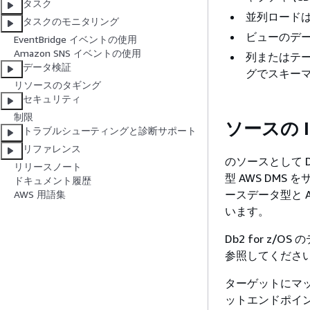
タスク
並列ロード
タスクのモニタリング
ビューのデ
EventBridge イベントの使用
Amazon SNS イベントの使用
列またはテ
データ検証
グでスキー
リソースのタギング
セキュリティ
制限
ソースの IB
トラブルシューティングと診断サポート
リファレンス
のソースとして Db
リリースノート
型 AWS DMS 
ドキュメント履歴
ースデータ型と A
AWS 用語集
います。
Db2 for z/
参照してくださ
ターゲットにマ
ットエンドポイ