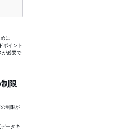
ために
ンドポイント
ンスが必要で
の制限
以下の制限が
更データキ