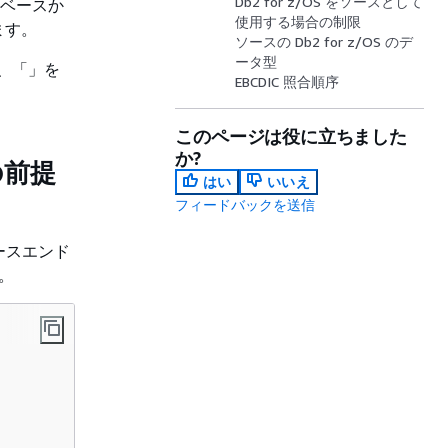
Db2 for z/OS をソースとして
データベースか
使用する場合の制限
ます。
ソースの Db2 for z/OS のデ
ータ型
は、「」を
EBCDIC 照合順序
このページは役に立ちました
か?
の前提
はい
いいえ
フィードバックを送信
ソースエンド
す。
            
