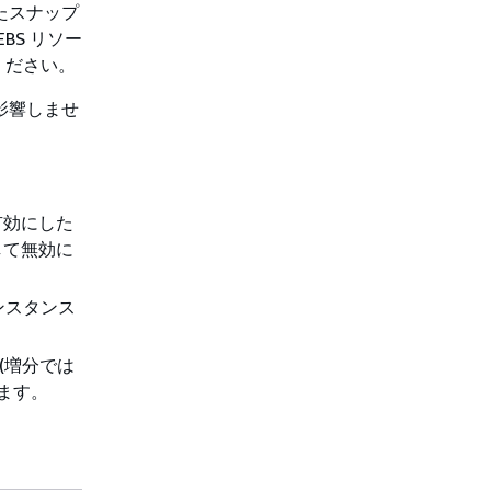
たスナップ
BS リソー
ください。
影響しませ
有効にした
して無効に
ンスタンス
(増分では
ます。