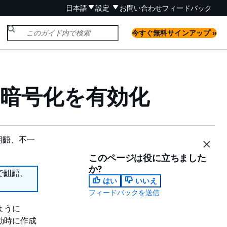
日本語
設定
お問い合わせ
フィードバック
今すぐ無料サインアップ »
 の暗号化を有効化
齟齬、不一
このページは役に立ちました
か?
で齟齬、
はい
いいえ
フィードバックを送信
ように
起動時に作成