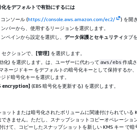
号化をデフォルトで有効にするには
2 コンソール (
https://console.aws.amazon.com/ec2/
) を開
ョンバーから、使用するリージョンを選択します。
ョンペインから設定を選択し
、
データ保護とセキュリティ
タブ
]
セクションで、
[管理]
を選択します。
有効化) を選択します。は、ユーザーに代わって
作成
aws/ebs
S マネージドキー をデフォルトの暗号化キーとして保持するか
ージド暗号化キーを選択します。
 encryption]
(EBS 暗号化を更新する) を選択します。
ョットまたは暗号化されたボリュームに関連付けられている K
はできません。ただし、スナップショットコピーオペレーショ
関連付けて、コピーしたスナップショットを新しい KMS キー で