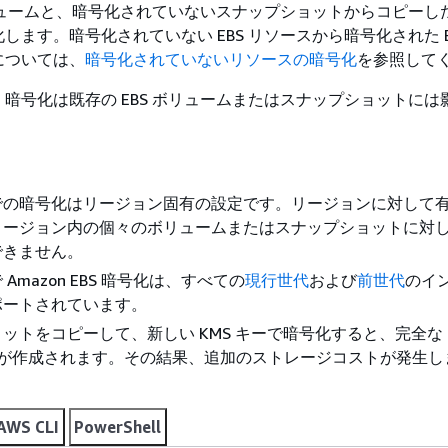
ボリュームと、暗号化されていないスナップショットからコピーし
します。暗号化されていない EBS リソースから暗号化された E
については、
暗号化されていないリソースの暗号化
を参照して
暗号化は既存の EBS ボリュームまたはスナップショットには
での暗号化はリージョン固有の設定です。リージョンに対して
リージョン内の個々のボリュームまたはスナップショットに対
できません。
Amazon EBS 暗号化は、すべての
現行世代
および
前世代
のイ
ポートされています。
ットをコピーして、新しい KMS キーで暗号化すると、完全な 
ーが作成されます。その結果、追加のストレージコストが発生し
AWS CLI
PowerShell