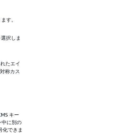
きます。
を選択しま
されたエイ
、対称カス
MS キー
ン中に別の
暗号化できま