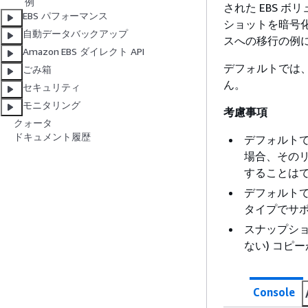
例
された EBS 
EBS パフォーマンス
ショットを暗号化
自動データバックアップ
スへの移行の例
Amazon EBS ダイレクト API
デフォルトでは、
ごみ箱
ん。
セキュリティ
モニタリング
考慮事項
クォータ
ドキュメント履歴
デフォルト
場合、その
することは
デフォルトで 
タイプでサ
スナップショ
ない) コピ
Console