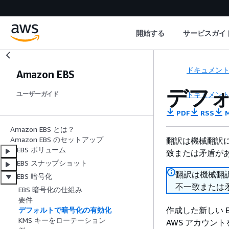
開始する
サービスガイ
ドキュメン
Amazon EBS
デフォ
ドキュメン
ユーザーガイド
PDF
RSS
M
Amazon EBS とは？
Amazon EBS のセットアップ
翻訳は機械翻訳
EBS ボリューム
致または矛盾が
EBS スナップショット
翻訳は機械翻
EBS 暗号化
不一致または
EBS 暗号化の仕組み
要件
作成した新しい 
デフォルトで暗号化の有効化
KMS キーをローテーション
AWS アカウン