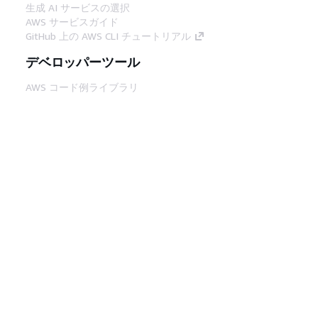
生成 AI サービスの選択
AWS サービスガイド
GitHub 上の AWS CLI チュートリアル
デベロッパーツール
AWS コード例ライブラリ
AWS CLI
AWS Builder Center
AWS デベロッパーツールブログ
役立つリンク
AWS ドキュメント MCP サーバーをダウンロー
ド
AWS コンソールにサインイン
AWS re:Post
プライバシー
サイト規約
Cookie の設定
© 2026, Amazon Web Services, Inc. or its
affiliates.All rights reserved.
日本語