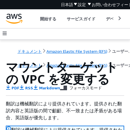
日本語
設定
お問い合わせ
フィー
開始する
サービスガイド
デベロッパ
ドキュメント
Amazon Elastic File System (EFS)
ユーザ
マウントターゲット
ドキュメント
Amazon Elastic File System (EFS)
ユーザー
の VPC を変更する
PDF
RSS
Markdown
フォーカスモード
翻訳は機械翻訳により提供されています。提供された翻
訳内容と英語版の間で齟齬、不一致または矛盾がある場
合、英語版が優先します。
翻訳は機械翻訳により提供されています。提供された