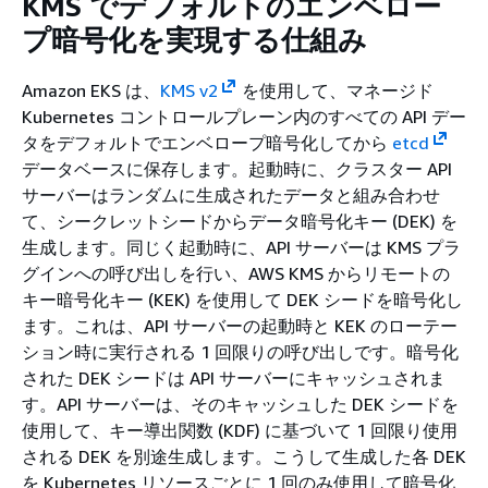
KMS でデフォルトのエンベロー
プ暗号化を実現する仕組み
Amazon EKS は、
KMS v2
を使用して、マネージド
Kubernetes コントロールプレーン内のすべての API デー
タをデフォルトでエンベロープ暗号化してから
etcd
データベースに保存します。起動時に、クラスター API
サーバーはランダムに生成されたデータと組み合わせ
て、シークレットシードからデータ暗号化キー (DEK) を
生成します。同じく起動時に、API サーバーは KMS プラ
グインへの呼び出しを行い、AWS KMS からリモートの
キー暗号化キー (KEK) を使用して DEK シードを暗号化し
ます。これは、API サーバーの起動時と KEK のローテー
ション時に実行される 1 回限りの呼び出しです。暗号化
された DEK シードは API サーバーにキャッシュされま
す。API サーバーは、そのキャッシュした DEK シードを
使用して、キー導出関数 (KDF) に基づいて 1 回限り使用
される DEK を別途生成します。こうして生成した各 DEK
を Kubernetes リソースごとに 1 回のみ使用して暗号化