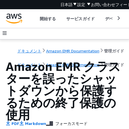
日本語
設定
お問い合わせ
フィー
開始する
サービスガイド
デベロッパ
ドキュメント
Amazon EMR Documentation
管理ガイド
Amazon EMR クラス
ドキュメント
Amazon EMR Documentation
管理ガイド
ターを誤ったシャッ
トダウンから保護す
るための終了保護の
使用
PDF
Markdown
フォーカスモード