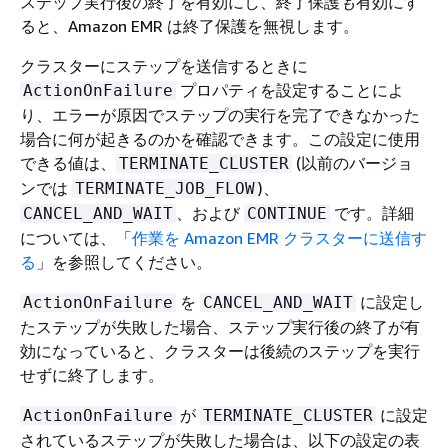
ステップ実行後の終了を有効にし、終了保護
も
有効にす
ると、Amazon EMR は終了保護を無視します。
クラスターにステップを送信するときに
プロパティを設定することによ
ActionOnFailure
り、エラーが原因でステップの実行を完了できなかった
場合に何が起きるのかを確認できます。この設定に使用
できる値は、
(以前のバージョ
TERMINATE_CLUSTER
ンでは
)、
TERMINATE_JOB_FLOW
、および
です。詳細
CANCEL_AND_WAIT
CONTINUE
については、「
作業を Amazon EMR クラスターに送信す
る
」を参照してください。
を
に設定し
ActionOnFailure
CANCEL_AND_WAIT
たステップが失敗した場合、ステップ実行後の終了が有
効になっていると、クラスターは後続のステップを実行
せずに終了します。
が
に設定
ActionOnFailure
TERMINATE_CLUSTER
されているステップが失敗した場合は、以下の設定の表