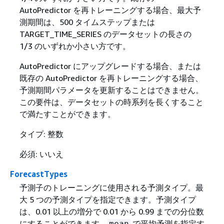
AutoPredictor を再トレーニングする場合、最大予
測期間は、500 タイムステップまたは
TARGET_TIME_SERIES のデータセットの長さの
1/3 のいずれか小さい方です。
AutoPredictor にアップグレードする場合、または
既存の AutoPredictor を再トレーニングする場合、
予測期間パラメータを更新することはできません。
この要件は、データセットの時系列を長くすること
で満たすことができます。
タイプ: 整数
必須: いいえ
ForecastTypes
予測子のトレーニングに使用される予測タイプ。最
大 5 つの予測タイプを指定できます。予測タイプ
は、0.01 以上の増分で 0.01 から 0.99 までの分位数
にすることができます。
で平均予測を指定す
mean