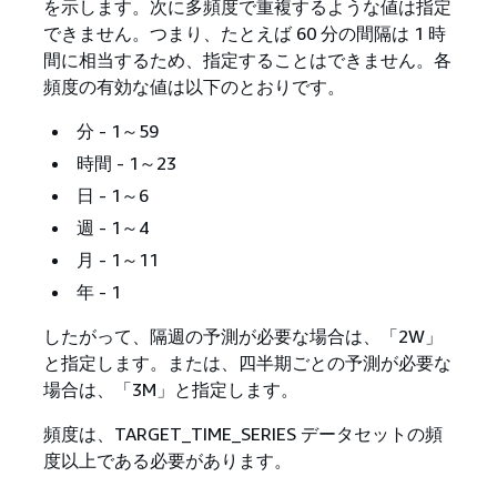
を示します。次に多頻度で重複するような値は指定
できません。つまり、たとえば 60 分の間隔は 1 時
間に相当するため、指定することはできません。各
頻度の有効な値は以下のとおりです。
分 - 1～59
時間 - 1～23
日 - 1～6
週 - 1～4
月 - 1～11
年 - 1
したがって、隔週の予測が必要な場合は、「2W」
と指定します。または、四半期ごとの予測が必要な
場合は、「3M」と指定します。
頻度は、TARGET_TIME_SERIES データセットの頻
度以上である必要があります。