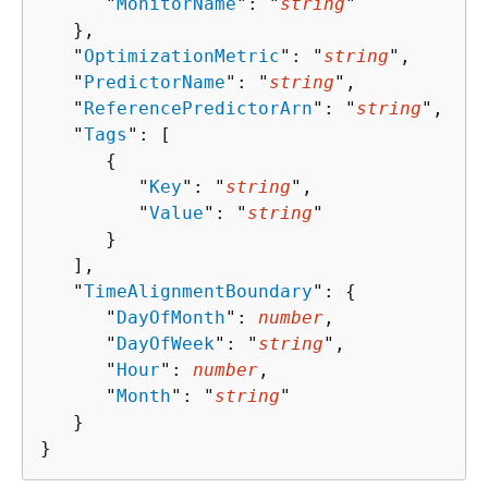
      "
MonitorName
": "
string
"

   },

   "
OptimizationMetric
": "
string
",

   "
PredictorName
": "
string
",

   "
ReferencePredictorArn
": "
string
",

   "
Tags
": [ 

{
         "
Key
": "
string
",

         "
Value
": "
string
"

      }

   ],

   "
TimeAlignmentBoundary
": 
{
      "
DayOfMonth
": 
number
,

      "
DayOfWeek
": "
string
",

      "
Hour
": 
number
,

      "
Month
": "
string
"

   }

}