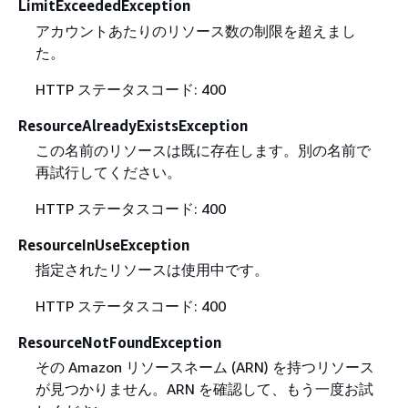
LimitExceededException
アカウントあたりのリソース数の制限を超えまし
た。
HTTP ステータスコード: 400
ResourceAlreadyExistsException
この名前のリソースは既に存在します。別の名前で
再試行してください。
HTTP ステータスコード: 400
ResourceInUseException
指定されたリソースは使用中です。
HTTP ステータスコード: 400
ResourceNotFoundException
その Amazon リソースネーム (ARN) を持つリソース
が見つかりません。ARN を確認して、もう一度お試