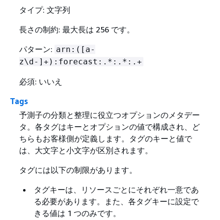
タイプ: 文字列
長さの制約: 最大長は 256 です。
パターン:
arn:([a-
z\d-]+):forecast:.*:.*:.+
必須: いいえ
Tags
予測子の分類と整理に役立つオプションのメタデー
タ。各タグはキーとオプションの値で構成され、ど
ちらもお客様側が定義します。タグのキーと値で
は、大文字と小文字が区別されます。
タグには以下の制限があります。
タグキーは、リソースごとにそれぞれ一意であ
る必要があります。また、各タグキーに設定で
きる値は 1 つのみです。