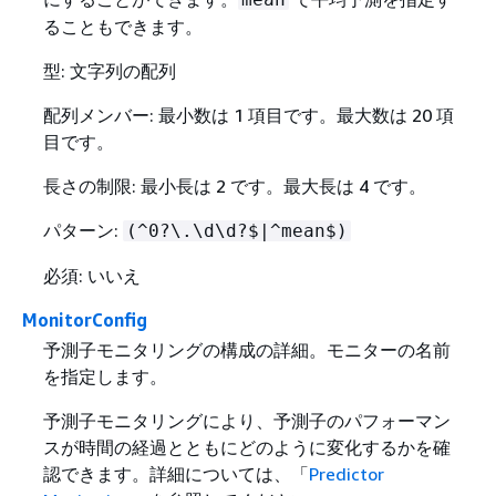
ることもできます。
型: 文字列の配列
配列メンバー: 最小数は 1 項目です。最大数は 20 項
目です。
長さの制限: 最小長は 2 です。最大長は 4 です。
パターン:
(^0?\.\d\d?$|^mean$)
必須: いいえ
MonitorConfig
予測子モニタリングの構成の詳細。モニターの名前
を指定します。
予測子モニタリングにより、予測子のパフォーマン
スが時間の経過とともにどのように変化するかを確
認できます。詳細については、「
Predictor