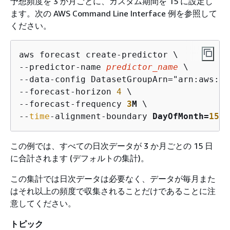
予想頻度を 3 か月ごとに、カスタム期間を 15 に設定し
ます。次の AWS Command Line Interface 例を参照して
ください。
aws forecast create-predictor \

--predictor-name 
predictor_name
 \

--data-config DatasetGroupArn="arn:aws:fo
--forecast-horizon 
4
 \

--forecast-frequency 
3
M
 \

--
time
-alignment-boundary 
DayOfMonth=
15
この例では、すべての日次データが 3 か月ごとの 15 日
に合計されます (デフォルトの集計)。
この集計では日次データは必要なく、データが毎月また
はそれ以上の頻度で収集されることだけであることに注
意してください。
トピック