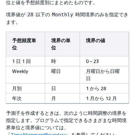
位と値を予想頻度別にまとめたものです。
境界値が
以下の
時間境界のみを指定でき
28
Monthly
ます。
予想頻度単
境界の単
境界の値
位
位
1 日 1 回
時
0～23
Weekly
曜日
月曜日から日曜
日
月別
日
1 から 28
年次
月
1 月から 12 月
予測子を作成するときは、次のように時間調整の境界を
指定します。プログラムで指定できるさまざまな時間境
界単位と境界値については、
「
TimeAlignmentBoundary
」を参照してください。