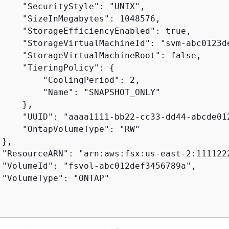
     "SecurityStyle": "UNIX",

     "SizeInMegabytes": 1048576,

     "StorageEfficiencyEnabled": true,

     "StorageVirtualMachineId": "svm-abc0123de
     "StorageVirtualMachineRoot": false,

     "TieringPolicy": 
{
         "CoolingPeriod": 2,

         "Name": "SNAPSHOT_ONLY"

    },

     "UUID": "aaaa1111-bb22-cc33-dd44-abcde012
     "OntapVolumeType": "RW"

},

 "ResourceARN": "arn:aws:fsx:us-east-2:111122
 "VolumeId": "fsvol-abc012def3456789a",

 "VolumeType": "ONTAP"
