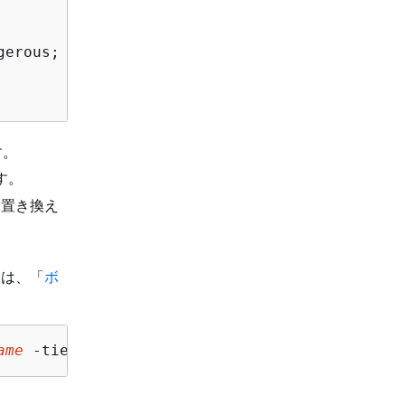
erous; use them only when

す。
す。
に置き換え
は、「
ボ
ame
 -tiering-policy 
tiering_policy