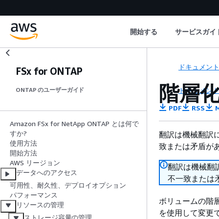
開始する
サービスガイ
ドキュメン
FSx for ONTAP
階層
ドキュメン
ONTAP のユーザーガイド
PDF
RSS
M
Amazon FSx for NetApp ONTAP とは何で
すか?
翻訳は機械翻訳
使用方法
致または矛盾が
開始方法
AWS リージョン
翻訳は機械翻
データへのアクセス
不一致または
可用性、耐久性、デプロイオプション
パフォーマンス
ボリュームの階層化ポリ
リソースの管理
を使用して変更
ストレージ容量の管理