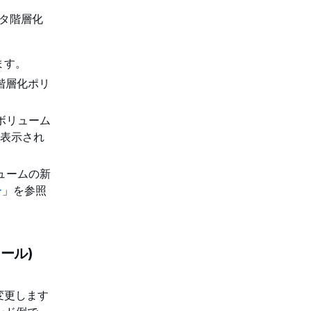
ータ階層化
きます。
階層化ポリ
ボリューム
が表示され
ュームの新
ー
」を参照
ール)
変更します