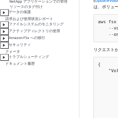
(
UpdateVol
NetApp アプリケーションでの管理
は、ボリュ
リソースのタグ付け
データの保護
請求および使用状況レポート
aws fsx
ファイルシステムのモニタリング
    --v
アクティブディレクトリの使用
    --o
Amazon FSx への移行
セキュリティ
リクエスト
クォータ
トラブルシューティング
ドキュメント履歴
{
    "Vo
       
       
       
       
       
       
       