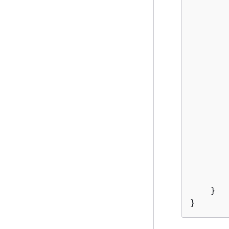
       
       
       
       
       
       
       
       
        
       
       
        
       
       
       
    }

}