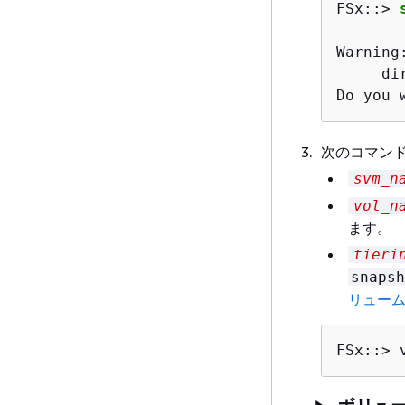
FSx::>
Warning
     di
Do you 
次のコマン
svm_n
vol_n
ます。
tieri
snapsh
リュー
FSx::> 