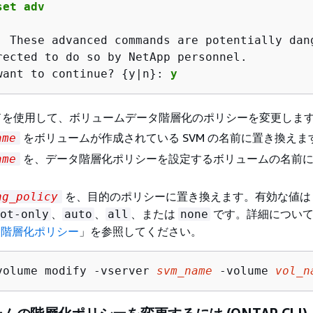
set adv
: These advanced commands are potentially dang
rected to do so by NetApp personnel.

want to continue? 
{
y|n}:
y
ドを使用して、ボリュームデータ階層化のポリシーを変更しま
をボリュームが作成されている SVM の名前に置き換えま
ame
を、データ階層化ポリシーを設定するボリュームの名前
ame
を、目的のポリシーに置き換えます。有効な値は
ng_policy
、
、
、または
です。詳細について
ot-only
auto
all
none
ム階層化ポリシー
」を参照してください。
volume modify -vserver 
svm_name
 -volume 
vol_n