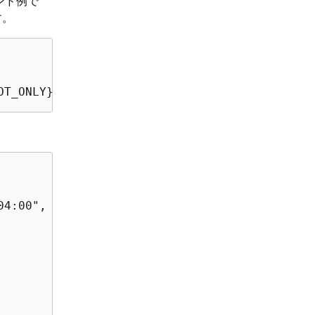
マンド例で
す。
OT_ONLY}
4:00",
