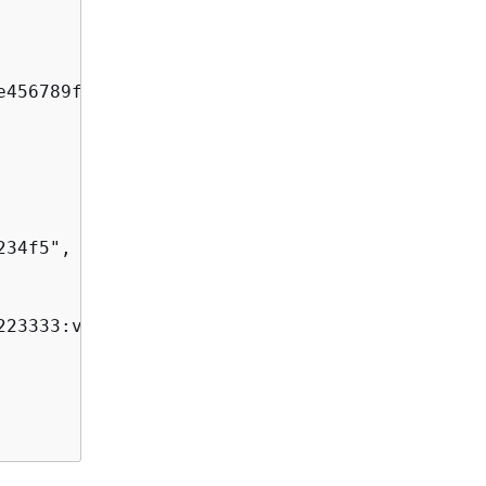
456789f",

34f5",

223333:volume/fs-abcde0123456789f/fsvol-abc012