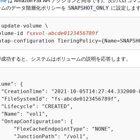
ume
は Amazon FSx API アクションと同等です)。次の CLI コ
ームのデータ階層化ポリシーを
に設定しま
SNAPSHOT_ONLY
 update-volume \

olume-id 
fsxvol-abcde0123456789f
ntap-configuration TieringPolicy=
{
Name=SNAPSH
が成功すると、システムはボリュームの説明を応答します。
lume": 
{
 "CreationTime": "2021-10-05T14:27:44.332000-0
 "FileSystemId": "fs-abcde0123456789f",

 "Lifecycle": "CREATED",

 "Name": "vol1",

 "OntapConfiguration": 
{
     "FlexCacheEndpointType": "NONE",

     "JunctionPath": "/vol1",
