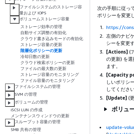
ファイルシステムのストレージ容
次の手順に従って、
量および IOPS
ポリシーを変更
ボリュームストレージ容量
ストレージ効率の管理
https://con
自動サイズ調整の有効化
左側のナビ
クラウド書き込みモードの有効化
シーを変更す
ストレージ容量の更新
階層化ポリシーの更新
[Actions]
(
冷却日数の更新
の更新) を
クラウド検索ポリシーの更新
ます。
ファイルの最大数の更新
[Capacity po
ストレージ容量のモニタリング
ファイル容量のモニタリング
しいポリシ
ファイルシステムの管理
してくださ
SVM の管理
[Update]
(
ボリュームの管理
ボリュー
iSCSI LUN の作成
メンテナンスウィンドウの更新
スループット容量の管理
update-vol
SMB 共有の管理