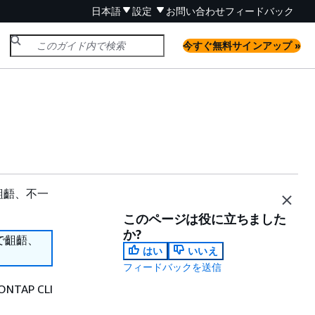
日本語
設定
お問い合わせ
フィードバック
今すぐ無料サインアップ »
齟齬、不一
このページは役に立ちました
か?
で齟齬、
はい
いいえ
フィードバックを送信
NTAP CLI