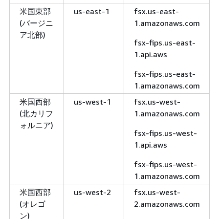
米国東部
us-east-1
fsx.us-east-
(バージニ
1.amazonaws.com
ア北部)
fsx-fips.us-east-
1.api.aws
fsx-fips.us-east-
1.amazonaws.com
米国西部
us-west-1
fsx.us-west-
(北カリフ
1.amazonaws.com
ォルニア)
fsx-fips.us-west-
1.api.aws
fsx-fips.us-west-
1.amazonaws.com
米国西部
us-west-2
fsx.us-west-
(オレゴ
2.amazonaws.com
ン)