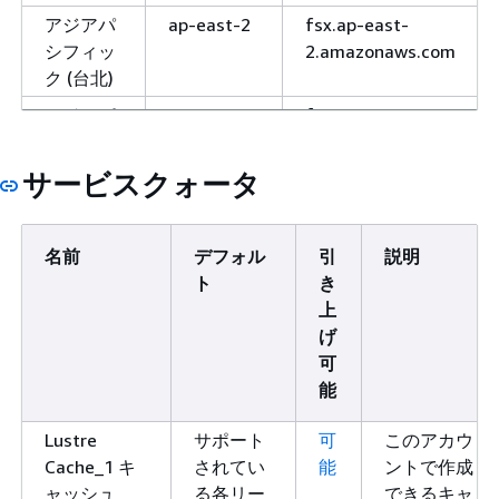
アジアパ
ap-east-2
fsx.ap-east-
シフィッ
2.amazonaws.com
ク (台北)
アジアパ
ap-
fsx.ap-southeast-
シフィッ
southeast-
7.amazonaws.com
ク (タイ)
7
サービスクォータ
アジアパ
ap-
fsx.ap-northeast-
シフィッ
northeast-
1.amazonaws.com
名前
デフォル
引
説明
ク (東京)
1
ト
き
カナダ
ca-
fsx.ca-central-
上
(中部)
central-1
1.amazonaws.com
げ
可
fsx-fips.ca-
能
central-
1.amazonaws.com
Lustre
サポート
可
このアカウ
fsx-fips.ca-
Cache_1 キ
されてい
能
ントで作成
central-1.api.aws
ャッシュ
る各リー
できるキャ