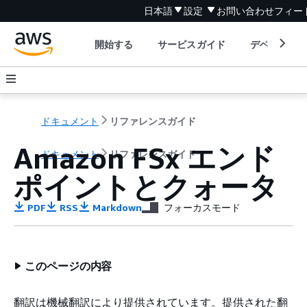
日本語
設定
お問い合わせ
フィー
開始する
サービスガイド
デベロッパ
ドキュメント
リファレンスガイド
Amazon FSx エンド
ドキュメント
リファレンスガイド
ポイントとクォータ
PDF
RSS
Markdown
フォーカスモード
このページの内容
翻訳は機械翻訳により提供されています。提供された翻