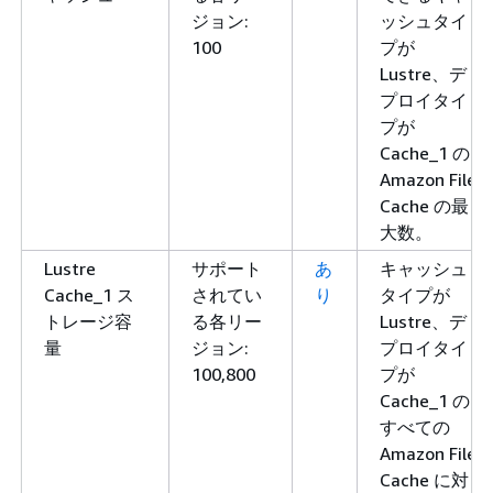
ジョン:
ッシュタイ
カナダ西
ca-west-1
fsx.ca-west-
100
プが
部 (カル
1.amazonaws.com
Lustre、デ
ガリー)
fsx-fips.ca-west-
プロイタイ
1.amazonaws.com
プが
Cache_1 の
fsx-fips.ca-west-
Amazon File
1.api.aws
Cache の最
欧州 (フ
eu-
fsx.eu-central-
大数。
ランクフ
central-1
1.amazonaws.com
Lustre
サポート
あ
キャッシュ
ルト)
Cache_1 ス
されてい
り
タイプが
欧州 (ア
eu-west-1
fsx.eu-west-
トレージ容
る各リー
Lustre、デ
イルラン
1.amazonaws.com
量
ジョン:
プロイタイ
ド)
100,800
プが
Cache_1 の
欧州 (ロ
eu-west-2
fsx.eu-west-
すべての
ンドン)
2.amazonaws.com
Amazon File
ヨーロッ
eu-south-
fsx.eu-south-
Cache に対