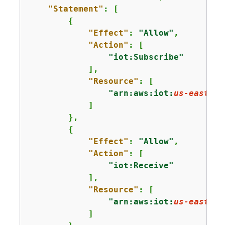
"Statement"
: [

{
"Effect"
: 
"Allow"
,

"Action"
: [

"iot:Subscribe"
            ],

"Resource"
: [

"arn:aws:iot:
us-east-1
:
            ]

        },

{
"Effect"
: 
"Allow"
,

"Action"
: [

"iot:Receive"
            ],

"Resource"
: [

"arn:aws:iot:
us-east-1
:
            ]
