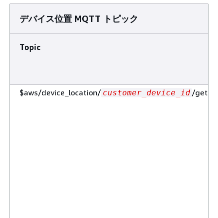
デバイス位置 MQTT トピック
Topic
$aws/device_location/
/get_p
customer_device_id