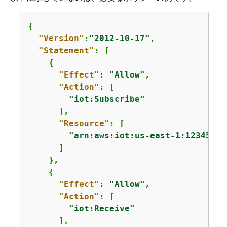
{
"Version"
:
"2012-10-17"
,

"Statement"
: [

{
"Effect"
: 
"Allow"
,

"Action"
: [

"iot:Subscribe"
      ],

"Resource"
: [

"arn:aws:iot:us-east-1:12345678
      ]

    },

{
"Effect"
: 
"Allow"
,

"Action"
: [

"iot:Receive"
      ],
