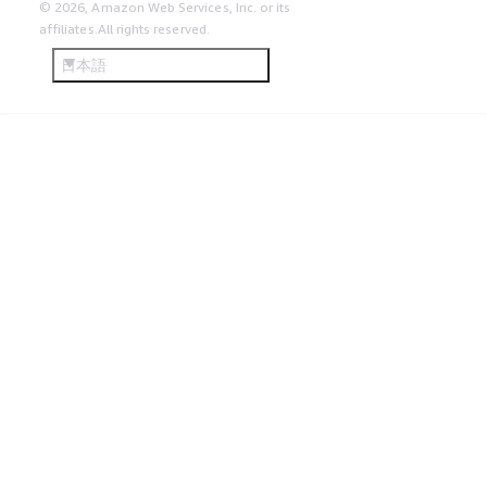
© 2026, Amazon Web Services, Inc. or its
affiliates.All rights reserved.
日本語