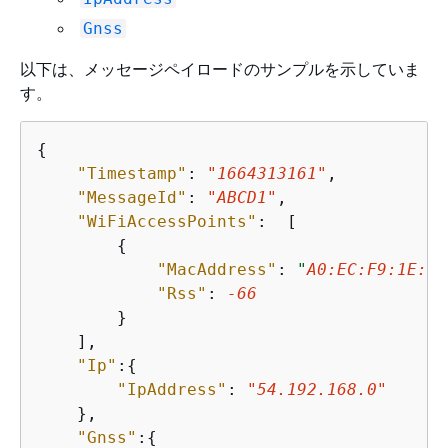
Gnss
以下は、メッセージペイロードのサンプルを示していま
す。
{
"Timestamp"
: 
"1664313161"
,           
"MessageId"
: 
"ABCD1"
,                

"WiFiAccessPoints"
:  [               
{
"MacAddress"
: 
"
A0:EC:F9:1E:32
"Rss"
: 
-66
        }

    ],    

"Ip"
:
{
"IpAddress"
: 
"54.192.168.0"
    },

"Gnss"
:
{