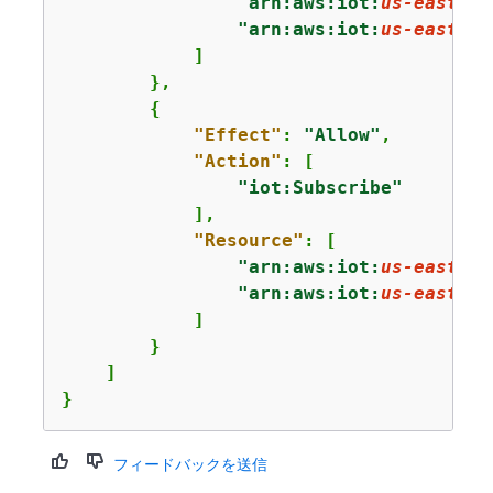
"arn:aws:iot:
us-east-1
:
"arn:aws:iot:
us-east-1
:
            ]

        },

{
"Effect"
: 
"Allow"
,

"Action"
: [

"iot:Subscribe"
            ],

"Resource"
: [

"arn:aws:iot:
us-east-1
:
"arn:aws:iot:
us-east-1
:
            ]

        }

    ]

}
フィードバックを送信