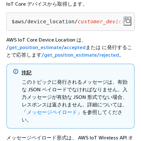
IoT Core デバイスから取得します。
$aws/device_location/
customer_device_id
/g
AWS IoT Core Device Location は、
/get_position_estimate/accepted
または に発行するこ
とで応答します
/get_position_estimate/rejected
。
注記
このトピックに発行されるメッセージは、有効
な JSON ペイロードでなければなりません。入
力メッセージが有効な JSON 形式でない場合、
レスポンスは返されません。詳細については、
「
メッセージペイロード
」を参照してくださ
い。
メッセージペイロード形式は、 AWS IoT Wireless API オ