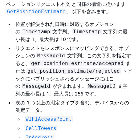
ペレーションリクエスト本文 と同様の構造に従います
。以下を含みます。
GetPositionEstimate
位置が解決された日時に対応するオプション
の
文字列。
文字列の最
Timestamp
Timestamp
小長は 1、最大長は 10 です。
リクエストをレスポンスにマッピングできる、オプ
ションの
文字列。この文字列を指定す
MessageId
ると、
ま
get_position_estimate/accepted
たは
トピ
get_position_estimate/rejected
ックにパブリッシュされるメッセージにはこ
の
が含まれます。
文字
MessageId
MessageID
列の最小長は 1、最大長は 256 です。
次の 1 つ以上の測定タイプを含む、デバイスからの
測定データ。
WiFiAccessPoint
CellTowers
IpAddress