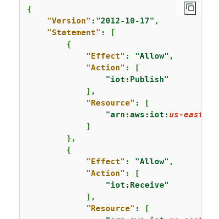
{
"Version"
:
"2012-10-17"
,

"Statement"
: [

{
"Effect"
: 
"Allow"
,

"Action"
: [

"iot:Publish"
            ],

"Resource"
: [

"arn:aws:iot:
us-east-1
:
            ]

        },

{
"Effect"
: 
"Allow"
,

"Action"
: [

"iot:Receive"
            ],

"Resource"
: [
