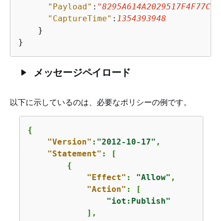
"Payload"
:
"8295A614A2029517F4F77C0A
"CaptureTime"
:
1354393948
    }

}
メッセージペイロード
以下に示しているのは、必要なポリシーの例です。
{
"Version"
:
"2012-10-17"
,

"Statement"
: [

{
"Effect"
: 
"Allow"
,

"Action"
: [

"iot:Publish"
            ],
