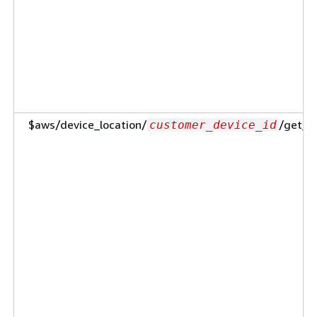
$aws/device_location/
/get_p
customer_device_id