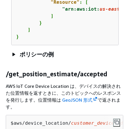
"Resource"
: [

"arn:aws:iot:
us-east-1
:
            ]

        }

    ]

}
ポリシーの例
/get_position_estimate/accepted
AWS IoT Core Device Location は、デバイスの解決され
た位置情報を返すときに、このトピックへのレスポンス
を発行します。位置情報は
GeoJSON 形式
で返されま
す。
$aws/device_location/
customer_device_id
/g