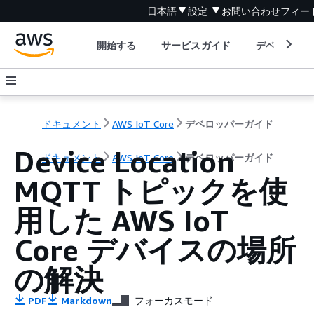
日本語
設定
お問い合わせ
フィー
開始する
サービスガイド
デベロッパ
ドキュメント
AWS IoT Core
デベロッパーガイド
Device Location
ドキュメント
AWS IoT Core
デベロッパーガイド
MQTT トピックを使
用した AWS IoT
Core デバイスの場所
の解決
PDF
Markdown
フォーカスモード