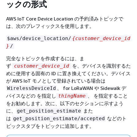
ックの形式
AWS IoT Core Device Location の予約済みトピックで
は、次のプレフィックスを使用します。
$aws/device_location/
{
customer_device_id
}
/
完全なトピックを作成するには、ま
ず
を、デバイスを識別するた
customer_device_id
めに使用する固有の ID に置き換えてください。デバイス
が AWS IoT モノとして登録されている場合は
、 for LoRaWAN や Sidewalk デ
WirelessDeviceId
バイスなどの を指定し
、 を指定すること
thingName
をお勧めします。次に、以下のセクションに示すよう
に、
また
get_position_estimate
は
などのト
get_position_estimate/accepted
ピックスタブをトピックに追加します。