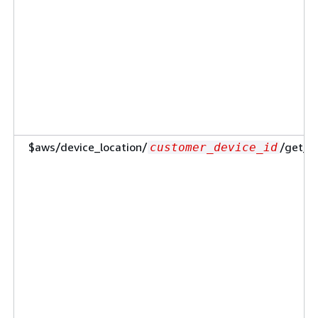
$aws/device_location/
/get_p
customer_device_id