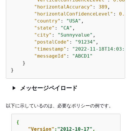
"horizontalAccuracy"
: 
389
,

"horizontalConfidenceLevel"
: 
0.68
"country"
: 
"USA"
,

"state"
: 
"CA"
,

"city"
: 
"Sunnyvalue"
,

"postalCode"
: 
"91234"
,        

"timestamp"
: 
"2022-11-18T14:03:57
"messageId"
: 
"ABCD1"
    }

}
メッセージペイロード
以下に示しているのは、必要なポリシーの例です。
{
"Version"
:
"2012-10-17"
,
