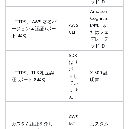
ッド ID
Amazon
Cognito、
HTTPS、 AWS 署名バ
IA
AWS
IAM、ま
ージョン 4 認証 (ポー
ポ
CLI
たはフェ
ト 443)
シ
デレーテ
ッド ID
SDK
はサ
A
ポー
Io
HTTPS、TLS 相互認
X.509 証
トし
Co
証 (ポート 8443)
明書
てい
ポ
ませ
シ
ん
カ
タ
AWS
オ
カスタム認証を介し
IoT
カスタム
ソ