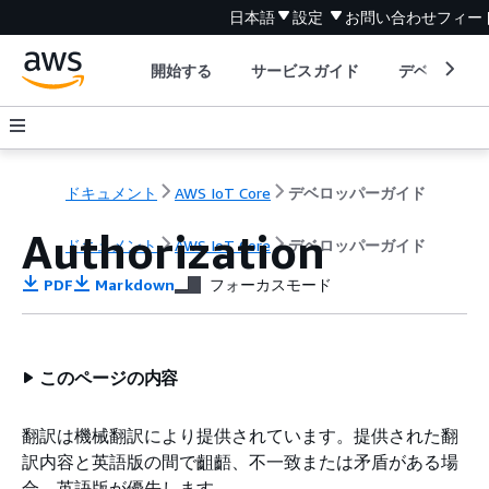
日本語
設定
お問い合わせ
フィー
開始する
サービスガイド
デベロッパ
ドキュメント
AWS IoT Core
デベロッパーガイド
Authorization
ドキュメント
AWS IoT Core
デベロッパーガイド
PDF
Markdown
フォーカスモード
このページの内容
翻訳は機械翻訳により提供されています。提供された翻
訳内容と英語版の間で齟齬、不一致または矛盾がある場
合、英語版が優先します。