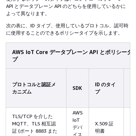
API とデータプレーン API のどちらを使用しているかに
よって異なります。
次の表に、ID タイプ、使用しているプロトコル、認可時
に使用することのできるポリシータイプを示します。
AWS IoT Core データプレーン API とポリシータ
プ
ポ
プロトコルと認証メ
ID のタイ
シ
SDK
カニズム
プ
タ
プ
AWS
A
TLS/TCP を介した
IoT
Io
MQTT、TLS 相互認
X.509 証
デバ
Co
証 (ポート 8883 また
明書
イス
ポ