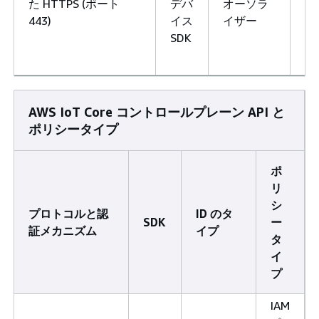
た HTTPS (ポート
デバ
オーソラ
イ
443)
イス
イザー
ー
SDK
リ
ー
AWS IoT Core コントロールプレーン API と
ポリシータイプ
ポ
リ
シ
プロトコルと認
ID のタ
SDK
ー
証メカニズム
イプ
タ
イ
プ
IAM