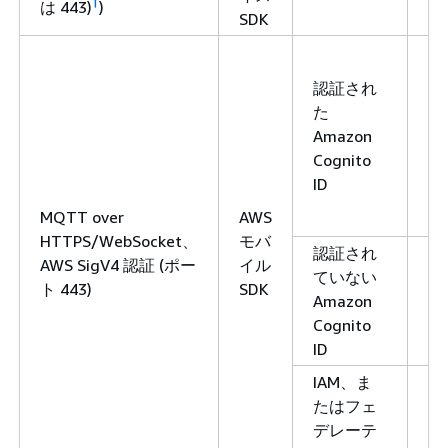
†
は 443)
)
SDK
シ
IA
お
認証され
び
た
A
Amazon
Io
Cognito
Co
ID
ポ
MQTT over
AWS
シ
HTTPS/WebSocket、
モバ
認証され
AWS SigV4 認証 (ポー
イル
ていない
IA
ト 443)
SDK
Amazon
ポ
Cognito
シ
ID
IAM、ま
IA
たはフェ
ポ
デレーテ
シ