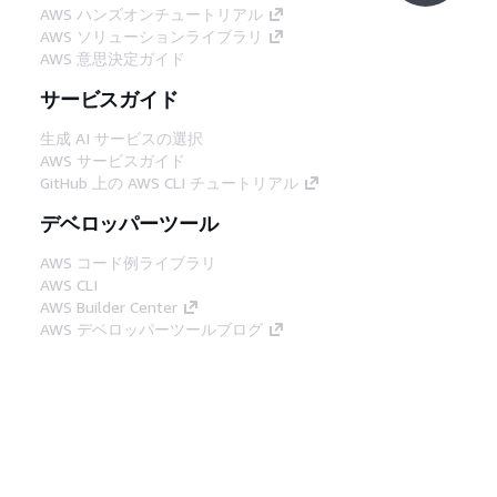
AWS ハンズオンチュートリアル
AWS ソリューションライブラリ
AWS 意思決定ガイド
サービスガイド
生成 AI サービスの選択
AWS サービスガイド
GitHub 上の AWS CLI チュートリアル
デベロッパーツール
AWS コード例ライブラリ
AWS CLI
AWS Builder Center
AWS デベロッパーツールブログ
役立つリンク
AWS ドキュメント MCP サーバーをダウンロー
ド
AWS コンソールにサインイン
AWS re:Post