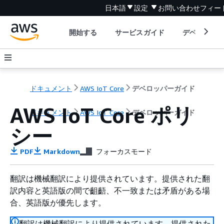
日本語
設定
お問い合わせ
フィー
開始する
サービスガイド
デベロッパ
ドキュメント
AWS IoT Core
デベロッパーガイド
AWS IoT Core ポリ
ドキュメント
AWS IoT Core
デベロッパーガイド
シー
PDF
Markdown
フォーカスモード
翻訳は機械翻訳により提供されています。提供された翻
訳内容と英語版の間で齟齬、不一致または矛盾がある場
合、英語版が優先します。
翻訳は機械翻訳により提供されています。提供された