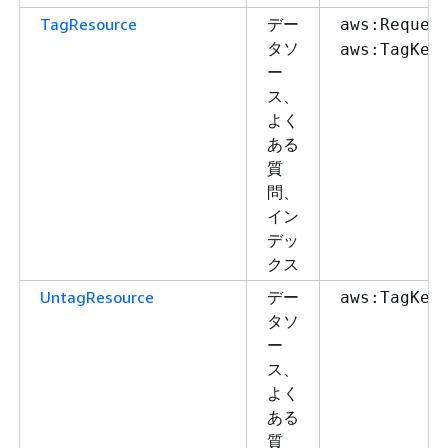
TagResource
デー
aws:Reques
タソ
aws:TagKey
ー
ス、
よく
ある
質
問、
イン
デッ
クス
UntagResource
デー
aws:TagKey
タソ
ー
ス、
よく
ある
質