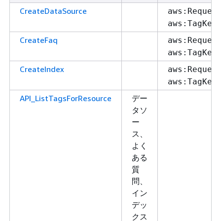
CreateDataSource
aws:Reques
aws:TagKey
CreateFaq
aws:Reques
aws:TagKey
CreateIndex
aws:Reques
aws:TagKey
API_ListTagsForResource
デー
タソ
ー
ス、
よく
ある
質
問、
イン
デッ
クス