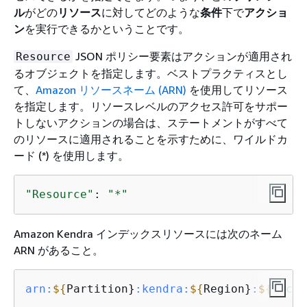
ル
がどの
リソース
に対してどのような
条件
下で
アクショ
ン
を実行できるかということです。
JSON ポリシー要素はアクションが適用され
Resource
るオブジェクトを指定します。ベストプラクティスとし
て、
Amazon リソースネーム (ARN)
を使用してリソース
を指定します。リソースレベルのアクセス許可をサポー
トしないアクションの場合は、ステートメントがすべて
のリソースに適用されることを示すために、ワイルドカ
ード (*) を使用します。
"Resource"
: 
"*"
Amazon Kendra インデックスリソースには次のネーム
ARN があること。
arn:
$
{
Partition}
:kendra
:
$
{
Region}
:
$
{
Accou