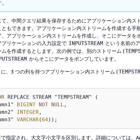
す。
じて、中間クエリ結果を保存するためにアプリケーション内ス
こともできます。アプリケーション内ストリームを作成する手順
ず、アプリケーション内ストリームを作成し、そこにデータを
アプリケーションの入力設定で
という名前のア
INPUTSTREAM
ムを作成するとします。次の例では、別のストリーム (
TEMP
からそこにデータをポンプしています。
PUTSTREAM
に、3 つの列を持つアプリケーション内ストリーム (
TEMPST
。
OR
 REPLACE STREAM "TEMPSTREAM" ( 

umn1" 
BIGINT
NOT
NULL
, 

umn2" 
INTEGER
, 

umn3" 
VARCHAR
(
64
));
で指定され、大文字小文字を区別します。詳細については、Am