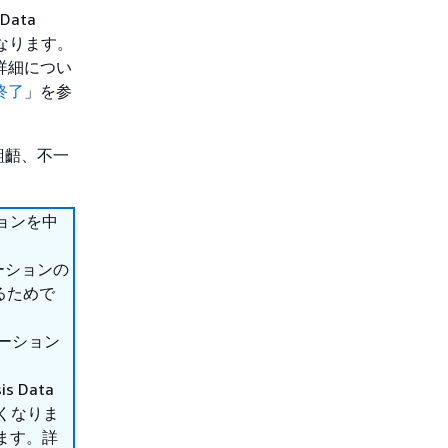
ata
くなります。
す。詳細につい
ト終了
」を参
齟齬、不一
ーションを中
リケーションの
るためで
リケーション
 Data
なくなりま
了します。詳