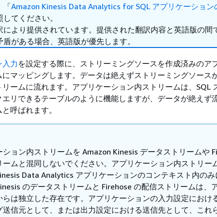
、「
Amazon Kinesis Data Analytics for SQL アプリケー
照してください。
訳により提供されています。提供された翻訳内容と英語版の間
矛盾がある場合、英語版が優先します。
ン入力
を設定する際に、ストリーミングソースを作成済みのア
ムにマッピングします。データは絶えずストリーミングソース
リームに流れます。アプリケーション内ストリームは、SQL 
クエリできるテーブルのように機能しますが、データが絶えず
ムと呼ばれます。
ョン内ストリームを Amazon Kinesis データストリームや Fir
リームと混同しないでください。アプリケーション内ストリー
 Kinesis Data Analytics アプリケーションのコンテキスト内の
inesis のデータストリームと Firehose の配信ストリームは
からは独立した存在です。アプリケーションの入力設定におけ
グ送信元として、または出力設定における送信先として、これ