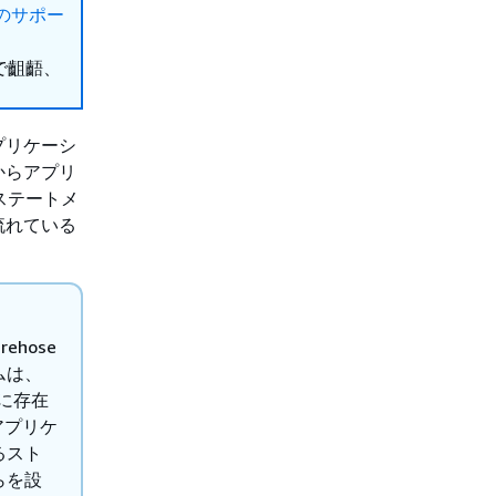
ションのサポー
で齟齬、
プリケーシ
からアプリ
ステートメ
流れている
ehose
ムは、
みに存在
、アプリケ
るスト
らを設