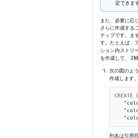
定できま
また、必要に応
さらに作成する
テップです。ま
す。たとえば、
ション内ストリー
を作成して、
IN
次の図のよう
作成します
CREATE
   "col
   "col
   "col
列名は引用符