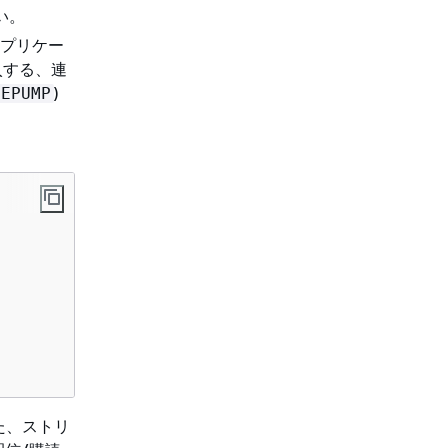
い。
アプリケー
入する、連
)
LEPUMP
た、ストリ