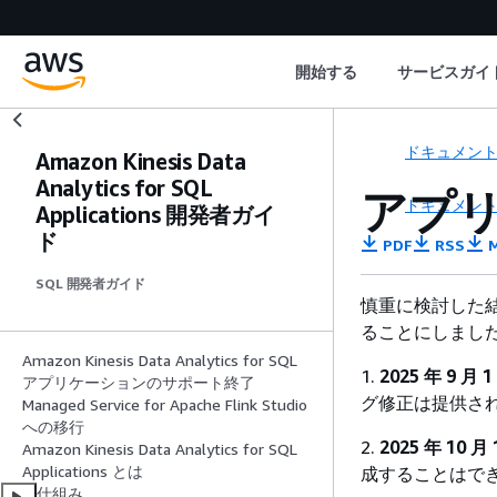
開始する
サービスガイ
ドキュメン
Amazon Kinesis Data
Analytics for SQL
アプ
ドキュメン
Applications 開発者ガイ
ド
PDF
RSS
M
SQL 開発者ガイド
慎重に検討した結果、A
ることにしまし
Amazon Kinesis Data Analytics for SQL
1.
2025 年 9 月 1
アプリケーションのサポート終了
グ修正は提供さ
Managed Service for Apache Flink Studio
への移行
2.
2025 年 10 月 
Amazon Kinesis Data Analytics for SQL
Applications とは
成することはで
仕組み