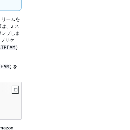
トリームを
は、2 ス
ポンプしま
プリケー
)
STREAM
) を
REAM
azon