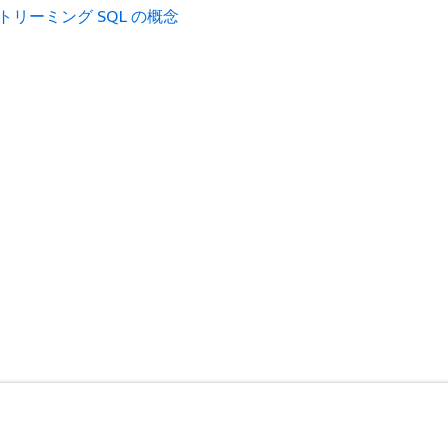
トリーミング SQL の概念
ド
デベロッパーツール