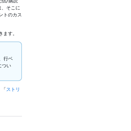
信/購読
は、そこに
ントのカス
。
きます。
、行ベ
につい
、「
ストリ