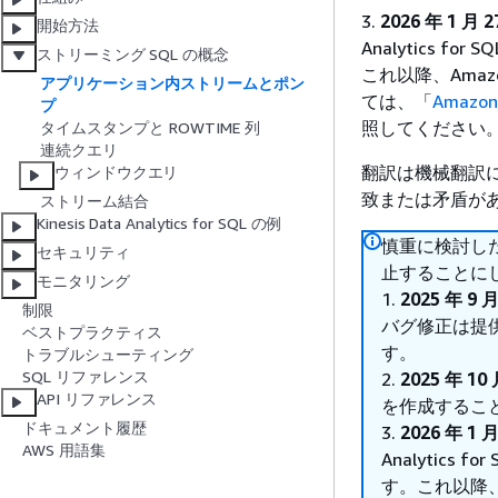
3.
2026 年 1 月 2
開始方法
Analytics
ストリーミング SQL の概念
これ以降、Amazon
アプリケーション内ストリームとポン
ては、「
Amazo
プ
照してください
タイムスタンプと ROWTIME 列
連続クエリ
翻訳は機械翻訳
ウィンドウクエリ
致または矛盾が
ストリーム結合
Kinesis Data Analytics for SQL の例
慎重に検討した結果
セキュリティ
止することに
モニタリング
1.
2025 年 9 月
制限
バグ修正は提
ベストプラクティス
す。
トラブルシューティング
SQL リファレンス
2.
2025 年 10 
API リファレンス
を作成するこ
ドキュメント履歴
3.
2026 年 1 月
AWS 用語集
Analytic
す。これ以降、Am