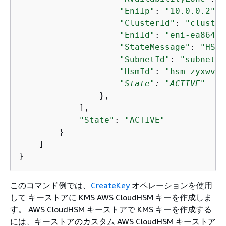
"EniIp"
: 
"10.0.0.2"
,

"ClusterId"
: 
"cluster
"EniId"
: 
"eni-ea8647e
"StateMessage"
: 
"HSM 
"SubnetId"
: 
"subnet-b
"HsmId"
: 
"hsm-zyxwvut
"State"
: 
"ACTIVE"
                },

            ],

"State"
: 
"ACTIVE"
        }

    ]

}
このコマンド例では、
CreateKey
オペレーションを使用
して キーストアに KMS AWS CloudHSM キーを作成しま
す。 AWS CloudHSM キーストアで KMS キーを作成する
には、キーストアのカスタム AWS CloudHSM キーストア