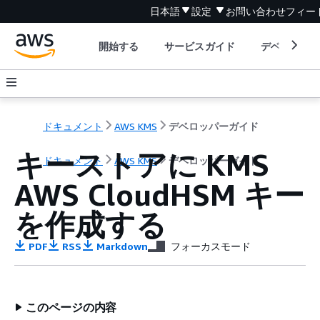
日本語
設定
お問い合わせ
フィー
開始する
サービスガイド
デベロッパ
ドキュメント
AWS KMS
デベロッパーガイド
キーストアに KMS
ドキュメント
AWS KMS
デベロッパーガイド
AWS CloudHSM キー
を作成する
PDF
RSS
Markdown
フォーカスモード
このページの内容