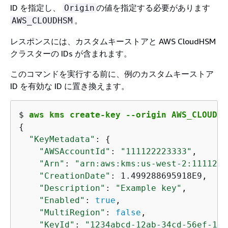
ID を指定し、
の値を指定する必要があります
Origin
。
AWS_CLOUDHSM
レスポンスには、カスタムキーストアと AWS CloudHSM
クラスターの IDs が含まれます。
このコマンドを実行する前に、例のカスタムキーストア
ID を有効な ID に置き換えます。
$ 
aws kms create-key --origin AWS_CLOUDHS
{
"KeyMetadata"
: 
{
"AWSAccountId"
: 
"111122223333"
,

"Arn"
: 
"arn:aws:kms:us-west-2:1111222
"CreationDate"
: 1.499288695918E9,

"Description"
: 
"Example key"
,

"Enabled"
: 
true
,

"MultiRegion"
: 
false
,

"KeyId"
: 
"1234abcd-12ab-34cd-56ef-123