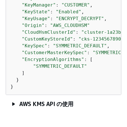
"KeyManager"
: 
"CUSTOMER"
,

"KeyState"
: 
"Enabled"
,

"KeyUsage"
: 
"ENCRYPT_DECRYPT"
,    

"Origin"
: 
"AWS_CLOUDHSM"
"CloudHsmClusterId"
: 
"cluster-1a23b4c
"CustomKeyStoreId"
: 
"cks-1234567890ab
"KeySpec"
: 
"SYMMETRIC_DEFAULT"
,

"CustomerMasterKeySpec"
: 
"SYMMETRIC_D
"EncryptionAlgorithms"
: [

"SYMMETRIC_DEFAULT"
    ]

  }

}
AWS KMS API の使用