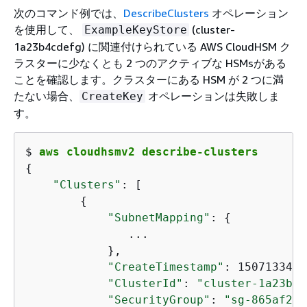
次のコマンド例では、
DescribeClusters
オペレーション
を使用して、
(cluster-
ExampleKeyStore
1a23b4cdefg) に関連付けられている AWS CloudHSM ク
ラスターに少なくとも 2 つのアクティブな HSMsがある
ことを確認します。クラスターにある HSM が 2 つに満
たない場合、
オペレーションは失敗しま
CreateKey
す。
$ 
aws cloudhsmv2 describe-clusters
{
"Clusters"
: [

{
"SubnetMapping"
: 
{
               ...

            },

"CreateTimestamp"
: 1507133412
"ClusterId"
: 
"cluster-1a23b4c
"SecurityGroup"
: 
"sg-865af2fb