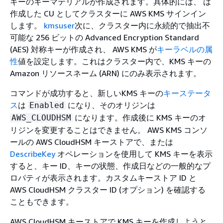
キーのキーマテリアルが作成されます。具体的には、 は
作成した CU としてクラスターに AWS KMS サインイン
します。
kmsuser
次に、クラスター内に永続的で抽出不
可能な 256 ビットの Advanced Encryption Standard
(AES) 対称キーが作成され、 AWS KMS が
キーラベルの属
性
値を設定します。これはクラスター内で、KMS キーの
Amazon リソースネーム (ARN) にのみ表示されます。
コマンドが成功すると、新しいKMS キーの
キーステータ
ス
は
になり、そのオリジンは
Enabled
になります。作成後に KMS キーのオ
AWS_CLOUDHSM
リジンを変更することはできません。 AWS KMS コンソ
ールの AWS CloudHSM キーストアで、または
DescribeKey
オペレーションを使用して KMS キーを表示
すると、キー ID、キーの状態、作成日などの一般的なプ
ロパティが表示されます。カスタムキーストア ID と
AWS CloudHSM クラスター ID (オプション) を確認する
こともできます。
AWS CloudHSM キーストアで KMS キーを作成しようと