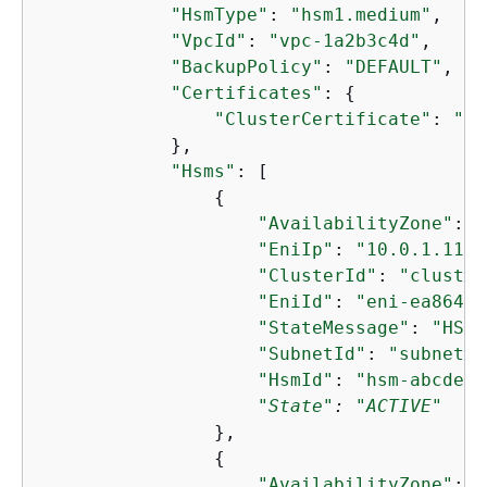
"HsmType"
: 
"hsm1.medium"
,

"VpcId"
: 
"vpc-1a2b3c4d"
,

"BackupPolicy"
: 
"DEFAULT"
,

"Certificates"
: 
{
"ClusterCertificate"
: 
"--
            },

"Hsms"
: [

{
"AvailabilityZone"
: 
"
"EniIp"
: 
"10.0.1.11"
,

"ClusterId"
: 
"cluster
"EniId"
: 
"eni-ea8647e
"StateMessage"
: 
"HSM 
"SubnetId"
: 
"subnet-a
"HsmId"
: 
"hsm-abcdefg
"State"
: 
"ACTIVE"
                },

{
"AvailabilityZone"
: 
"