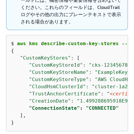
ください。これらのフィールドは、CloudTrail
ログやその他の出力にプレーンテキストで表示
される場合があります。
$ 
aws kms describe-custom-key-stores --cu
{
"CustomKeyStores"
: [

"CustomKeyStoreId"
: 
"cks-1234567890
"CustomKeyStoreName"
: 
"ExampleKeySt
"CustomKeyStoreType"
: 
"AWS CloudHSM
"CloudHsmClusterId"
: 
"cluster-1a23b
"TrustAnchorCertificate"
: 
"
<certifi
"CreationDate"
: 
"1.499288695918E9"
,

"ConnectionState"
: 
"CONNECTED"
   ],

}