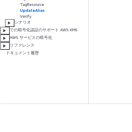
TagResource
UpdateAlias
Verify
シナリオ
での暗号化認証のサポート AWS KMS
AWS サービスの暗号化
リファレンス
ドキュメント履歴
開始方法
サービスガイ