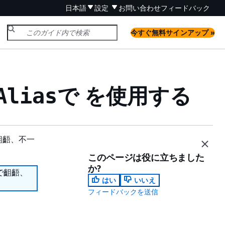
日本語
設定
お問い合わせ
フィードバック
今すぐ無料サインアップ »
で を使用する
Alias
齟齬、不一
このページは役に立ちました
か?
で齟齬、
はい
いいえ
フィードバックを送信