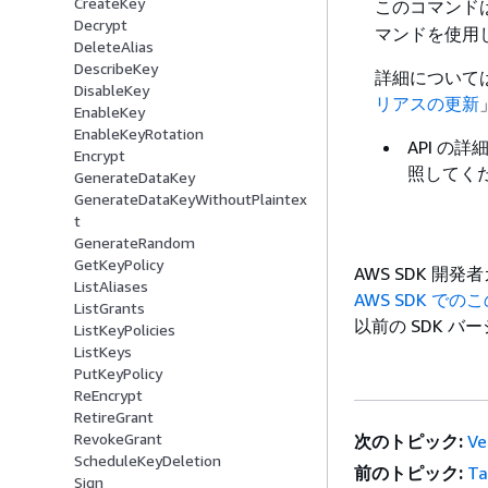
CreateKey
このコマンド
Decrypt
マンドを使用
DeleteAlias
DescribeKey
詳細については、
DisableKey
リアスの更新
EnableKey
EnableKeyRotation
API の
Encrypt
照してく
GenerateDataKey
GenerateDataKeyWithoutPlaintex
t
GenerateRandom
GetKeyPolicy
AWS SDK 
ListAliases
AWS SDK で
ListGrants
以前の SDK 
ListKeyPolicies
ListKeys
PutKeyPolicy
ReEncrypt
RetireGrant
RevokeGrant
次のトピック:
Ve
ScheduleKeyDeletion
前のトピック:
Ta
Sign