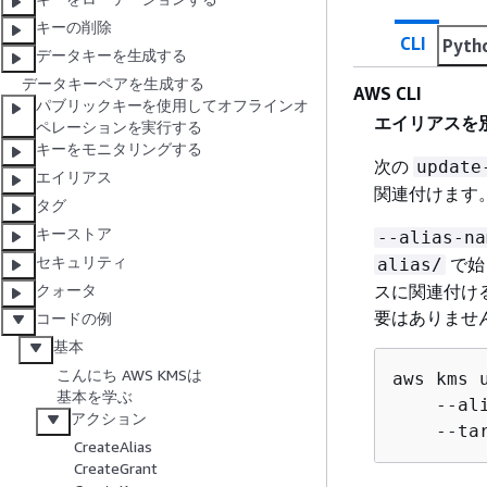
キーの削除
CLI
Pyth
データキーを生成する
データキーペアを生成する
AWS CLI
パブリックキーを使用してオフラインオ
エイリアスを別
ペレーションを実行する
キーをモニタリングする
次の
update
エイリアス
関連付けます
タグ
キーストア
--alias-na
セキュリティ
で始
alias/
スに関連付ける
クォータ
要はありませ
コードの例
基本
こんにち AWS KMSは
aws kms u
基本を学ぶ
    --al
アクション
    --ta
CreateAlias
CreateGrant