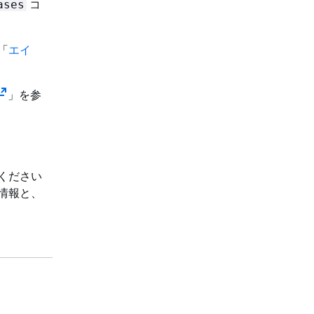
コ
ases
「
エイ
」を参
てください
情報と、