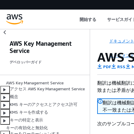
開始する
サービスガイ
ドキュメン
AWS Key Management
Service
AWS 
ドキュメン
デベロッパーガイド
PDF
RSS
M
翻訳は機械翻訳
AWS Key Management Service
アクセス AWS Key Management Service
致または矛盾が
概念
翻訳は機械翻
KMS キーのアクセスとアクセス許可
不一致または
KMS キーを作成する
キーの特定と表示
次のサンプルコ
キーの有効化と無効化
キーをローテーションする