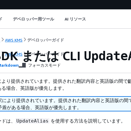
ド
デベロッパー用ツール
AI リソース
ト
AWS KMS
デベロッパーガイド
SDK または CLI
Update
ト
AWS KMS
デベロッパーガイド
arkdown
フォーカスモード
により提供されています。提供された翻訳内容と英語版の間で
ある場合、英語版が優先します。
訳により提供されています。提供された翻訳内容と英語版の間
矛盾がある場合、英語版が優先します。
ードは、
を使用する方法を説明しています。
UpdateAlias