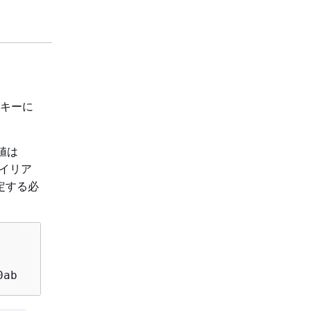
 キーに
値は
イリア
定する必
0ab