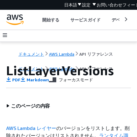
日本語
設定
お問い合わせ
フィー
開始する
サービスガイド
デベロッパ
ドキュメント
AWS Lambda
API リファレンス
ListLayerVersions
ドキュメント
AWS Lambda
API リファレンス
PDF
Markdown
フォーカスモード
このページの内容
AWS Lambda レイヤー
のバージョンをリストします。削
除されたバージョンはリストされません。
ランタイム識