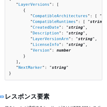
   "
LayerVersions
": [ 

{
         "
CompatibleArchitectures
": [ "
st
         "
CompatibleRuntimes
": [ "
string
"
         "
CreatedDate
": "
string
",

         "
Description
": "
string
",

         "
LayerVersionArn
": "
string
",

         "
LicenseInfo
": "
string
",

         "
Version
": 
number
      }

   ],

   "
NextMarker
": "
string
"

}
レスポンス要素