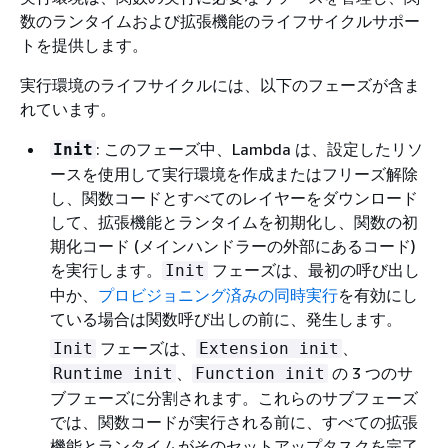
数のランタイムおよび拡張機能のライフサイクルサポー
トを提供します。
実行環境のライフサイクルには、以下のフェーズが含ま
れています。
: このフェーズ中、Lambda は、設定したリソ
Init
ースを使用して実行環境を作成またはフリーズ解除
し、関数コードとすべてのレイヤーをダウンロード
して、拡張機能とランタイムを初期化し、関数の初
期化コード (メインハンドラーの外部にあるコード)
を実行します。
フェーズは、最初の呼び出し
Init
中か、
プロビジョニング済みの同時実行
を有効にし
ている場合は関数呼び出しの前に、発生します。
フェーズは、
、
Init
Extension init
、
の 3 つのサ
Runtime init
Function init
ブフェーズに分割されます。これらのサブフェーズ
では、関数コードが実行される前に、すべての拡張
機能とランタイムがそのセットアップタスクを完了