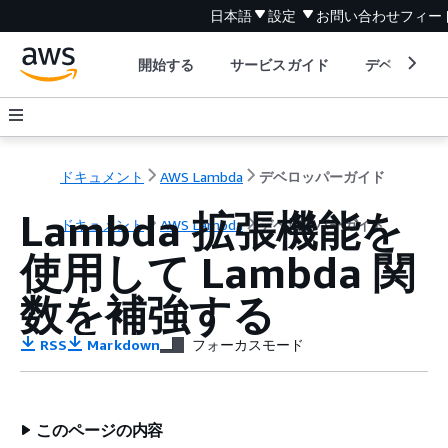
日本語
設定
お問い合わせ
フィー
開始する
サービスガイド
デベロッパ
ドキュメント
AWS Lambda
デベロッパーガイド
Lambda 拡張機能を
ドキュメント
AWS Lambda
デベロッパーガイド
使用して Lambda 関
数を補強する
RSS
Markdown
フォーカスモード
このページの内容