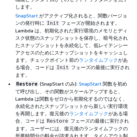
します。
SnapStart
がアクティブ化されると、関数バージョ
ンの発行時に
フェーズが開始されます。
Init
Lambda は、初期化された実行環境のメモリとディ
スク状態のスナップショットを保存し、暗号化され
たスナップショットを永続化して、低レイテンシー
アクセスのためにスナップショットをキャッシュし
ます。チェックポイント前の
ランタイムフック
があ
る場合、コードは
フェーズの最後に実行され
Init
ます。
(SnapStart のみ):
SnapStart
関数を初め
Restore
て呼び出し、その関数がスケールアップすると、
Lambda は関数をゼロから初期化するのではなく、
永続化されたスナップショットから新しい実行環境
を再開します。復元後の
ランタイムフック
がある場
合、コードは
フェーズの最後に実行され
Restore
ます。ユーザーには、復元後のランタイムフックの
所要時間分の料金が請求されます。タイムアウト制