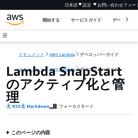
日本語
設定
お問い合わせ
フィー
開始する
サービスガイド
デベロッパ
ドキュメント
AWS Lambda
デベロッパーガイド
Lambda SnapStart
ドキュメント
AWS Lambda
デベロッパーガイド
のアクティブ化と管
理
RSS
Markdown
フォーカスモード
このページの内容