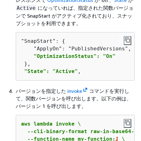
レスポンスで
OptimizationStatus
が
、
State
が
On
になっていれば、指定された関数バージョ
Active
ンで SnapStart がアクティブ化されており、スナッ
プショットを利用できます。
"SnapStart": 
{
    "ApplyOn": "PublishedVersions",

"OptimizationStatus": "On"
 },

"State": "Active"
,
バージョンを指定した
invoke
コマンドを実行し
て、関数バージョンを呼び出します。以下の例は、
バージョン 1 を呼び出します。
aws lambda invoke \

  --cli-binary-format raw-in-base64-out
  --function-name my-function:
1
 \
