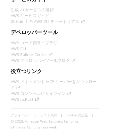
生成 AI サービスの選択
AWS サービスガイド
GitHub 上の AWS CLI チュートリアル
デベロッパーツール
AWS コード例ライブラリ
AWS CLI
AWS Builder Center
AWS デベロッパーツールブログ
役立つリンク
AWS ドキュメント MCP サーバーをダウンロー
ド
AWS コンソールにサインイン
AWS re:Post
プライバシー
サイト規約
Cookie の設定
© 2026, Amazon Web Services, Inc. or its
affiliates.All rights reserved.