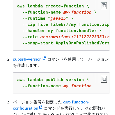
aws lambda create-function \

  --function-name 
my-
function
 \

  --runtime "
java25
" \

  --zip-file fileb://my-function.zip \

  --handler my-function.handler \

  --role 
arn:
aws:
iam::
111122223333
:rol
  --snap-start ApplyOn=PublishedVersio
publish-version
コマンドを使用して、バージョン
を作成します。
aws lambda publish-version \

  --function-name 
my-
function
バージョン番号を指定した
get-function-
configuration
コマンドを実行して、その関数バー
ジョンに対して SnapStart がアクティブ化されてい