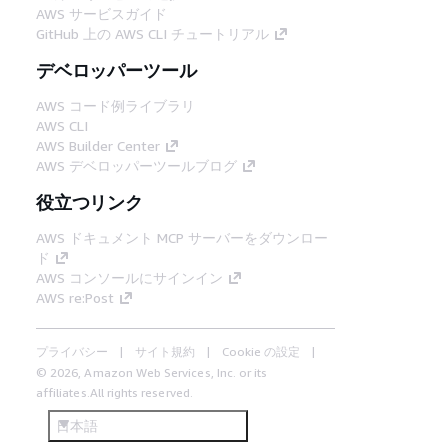
AWS サービスガイド
GitHub 上の AWS CLI チュートリアル
デベロッパーツール
AWS コード例ライブラリ
AWS CLI
AWS Builder Center
AWS デベロッパーツールブログ
役立つリンク
AWS ドキュメント MCP サーバーをダウンロー
ド
AWS コンソールにサインイン
AWS re:Post
プライバシー
サイト規約
Cookie の設定
© 2026, Amazon Web Services, Inc. or its
affiliates.All rights reserved.
日本語