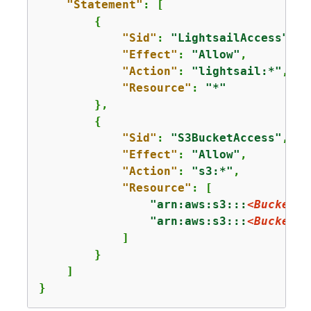
"Statement"
: [

{
"Sid"
: 
"LightsailAccess"
,

"Effect"
: 
"Allow"
,

"Action"
: 
"lightsail:*"
,

"Resource"
: 
"*"
        },

{
"Sid"
: 
"S3BucketAccess"
,

"Effect"
: 
"Allow"
,

"Action"
: 
"s3:*"
,

"Resource"
: [

"arn:aws:s3:::
<BucketNa
"arn:aws:s3:::
<BucketNa
            ]

        }

    ]

}