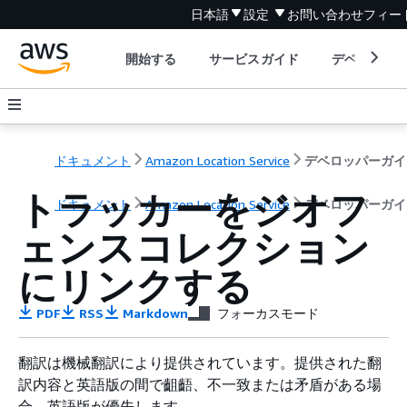
日本語
設定
お問い合わせ
フィー
開始する
サービスガイド
デベロッパ
ドキュメント
Amazon Location Service
デベロッパーガイ
トラッカーをジオフ
ドキュメント
Amazon Location Service
デベロッパーガイ
ェンスコレクション
にリンクする
PDF
RSS
Markdown
フォーカスモード
翻訳は機械翻訳により提供されています。提供された翻
訳内容と英語版の間で齟齬、不一致または矛盾がある場
合、英語版が優先します。