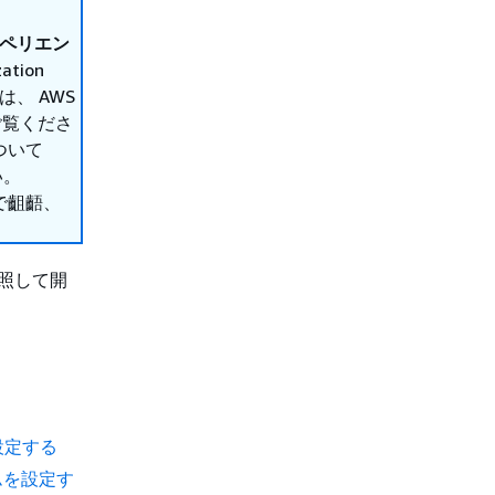
クスペリエン
tion
は、 AWS
 をご覧くださ
ついて
い。
で齟齬、
を参照して開
設定する
タイムを設定す