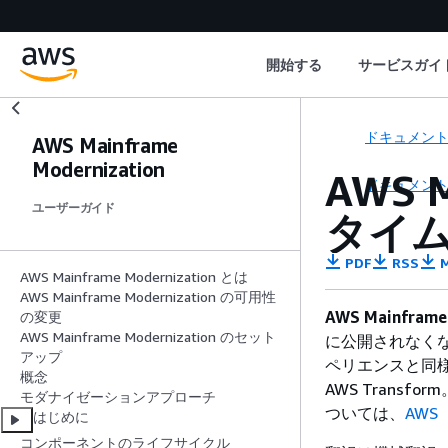
開始する
サービスガイ
ドキュメン
AWS Mainframe
Modernization
AWS 
ドキュメン
ユーザーガイド
タイ
PDF
RSS
M
AWS Mainframe Modernization とは
AWS Mainframe Modernization の可用性
AWS Mainfr
の変更
AWS Mainframe Modernization のセット
に公開されなくなりま
アップ
ペリエンスと同
概念
AWS Tran
モダナイゼーションアプローチ
ついては、
AWS 
はじめに
コンポーネントのライフサイクル