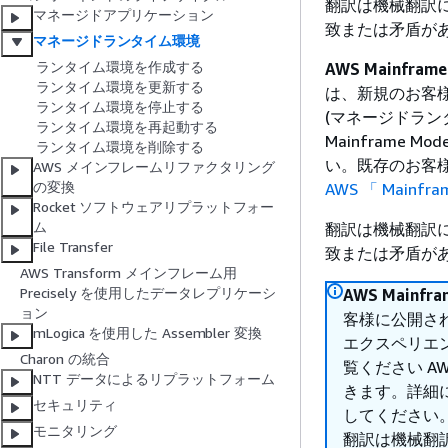
翻訳は機械翻訳
マネージドアプリケーション
致または矛盾が
マネージドランタイム環境
ランタイム環境を作成する
AWS Mainfra
ランタイム環境を更新する
は、新規のお客様に公開
ランタイム環境を停止する
(マネージドラン
ランタイム環境を再起動する
Mainframe M
ランタイム環境を削除する
い。既存のお客
AWS メインフレームリファクタリング
の変換
AWS 「 Mainfr
Rocket ソフトウェアリプラットフォー
ム
翻訳は機械翻訳
File Transfer
致または矛盾が
AWS Transform メインフレーム用
Precisely を使用したデータレプリケーシ
AWS Mainf
ョン
客様に公開されな
mLogica を使用した Assembler 変換
エクスペリエ
Charon の統合
覧ください A
NTT データによるリプラットフォーム
きます。詳細
セキュリティ
してください
モニタリング
翻訳は機械翻