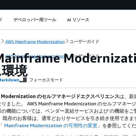
ド
デベロッパー用ツール
AI リソース
ト
AWS Mainframe Modernization
ユーザーガイド
Mainframe Modern
ト
AWS Mainframe Modernization
ユーザーガイド
ム環境
arkdown
フォーカスモード
ame Modernization のセルフマネージドエクスペリエンス
は、新
した。 AWS Mainframe Modernization のセルフマネ
様の機能については、ベンダー直結サービスおよび の機能をご
sform。既存のお客様は、通常どおりサービスを引き続き使用でき
「 Mainframe Modernization の可用性の変更
」を参照してく