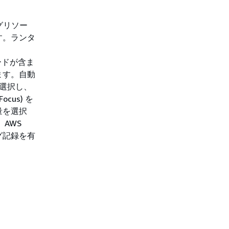
ングリソー
す。ランタ
ードが含ま
ます。自動
を選択し、
cus) を
量を選択
AWS
とログ記録を有