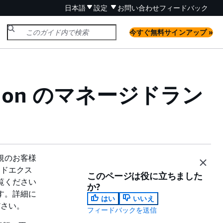
日本語
設定
お問い合わせ
フィードバック
今すぐ無料サインアップ »
ization のマネージドラン
規のお客様
ージドエクス
このページは役に立ちました
覧ください
か?
ます。詳細に
はい
いいえ
ださい。
フィードバックを送信