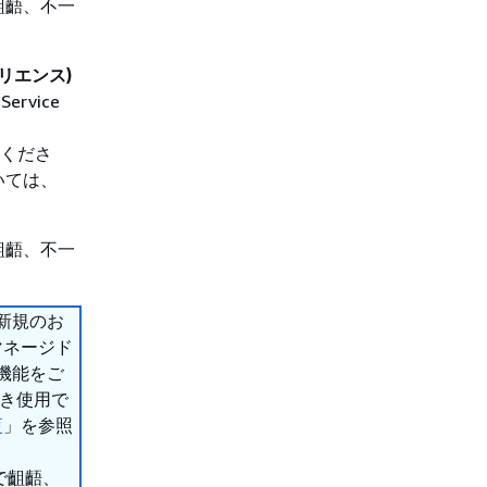
齟齬、不一
スペリエンス)
ervice
ご覧くださ
いては、
齟齬、不一
新規のお
フマネージド
機能をご
続き使用で
更
」を参照
で齟齬、