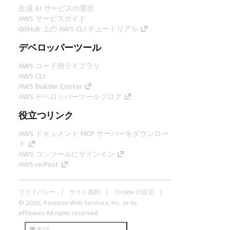
生成 AI サービスの選択
AWS サービスガイド
GitHub 上の AWS CLI チュートリアル
デベロッパーツール
AWS コード例ライブラリ
AWS CLI
AWS Builder Center
AWS デベロッパーツールブログ
役立つリンク
AWS ドキュメント MCP サーバーをダウンロー
ド
AWS コンソールにサインイン
AWS re:Post
プライバシー
サイト規約
Cookie の設定
© 2026, Amazon Web Services, Inc. or its
affiliates.All rights reserved.
日本語