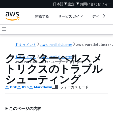
日本語
設定
お問い合わせ
フィー
開始する
サービスガイド
デベロッパ
ドキュメント
AWS ParallelCluster
AWS Paral
クラスターヘルスメ
ドキュメント
AWS ParallelCluster
AWS ParallelCluster ユーザーガイド (v3)
トリクスのトラブル
シューティング
PDF
RSS
Markdown
フォーカスモード
このページの内容