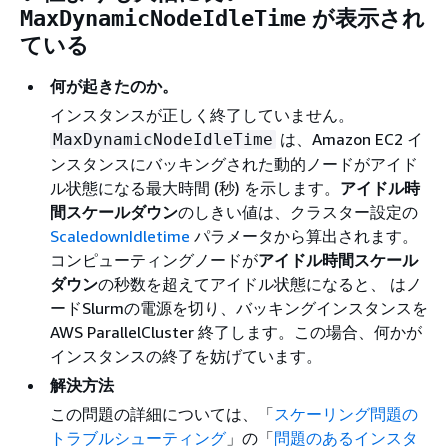
が表示され
MaxDynamicNodeIdleTime
ている
何が起きたのか。
インスタンスが正しく終了していません。
は、Amazon EC2 イ
MaxDynamicNodeIdleTime
ンスタンスにバッキングされた動的ノードがアイド
ル状態になる最大時間 (秒) を示します。
アイドル時
間スケールダウン
のしきい値は、クラスター設定の
ScaledownIdletime
パラメータから算出されます。
コンピューティングノードが
アイドル時間スケール
ダウン
の秒数を超えてアイドル状態になると、 はノ
ードSlurmの電源を切り、バッキングインスタンスを
AWS ParallelCluster 終了します。この場合、何かが
インスタンスの終了を妨げています。
解決方法
この問題の詳細については、「
スケーリング問題の
トラブルシューティング
」の「
問題のあるインスタ