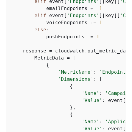
elif
 event[
'Endpoints'
][key][
'Cha
            emailEndpoints += 
1
elif
 event[
'Endpoints'
][key][
'Cha
            voiceEndpoints += 
1
else
:

            pushEndpoints += 
1
    response = cloudwatch.put_metric_data(
        MetricData = [

{
'MetricName'
: 
'EndpointCo
'Dimensions'
: [

{
'Name'
: 
'Campaign
'Value'
: event[
'C
                    },

{
'Name'
: 
'Applicat
'Value'
: event[
'A