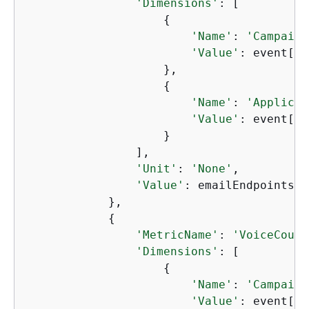
'Dimensions'
: [

{
'Name'
: 
'Campaign
'Value'
: event[
'C
                    },

{
'Name'
: 
'Applicat
'Value'
: event[
'A
                    }

                ],

'Unit'
: 
'None'
,

'Value'
: emailEndpoints

            },

{
'MetricName'
: 
'VoiceCount
'Dimensions'
: [

{
'Name'
: 
'Campaign
'Value'
: event[
'C