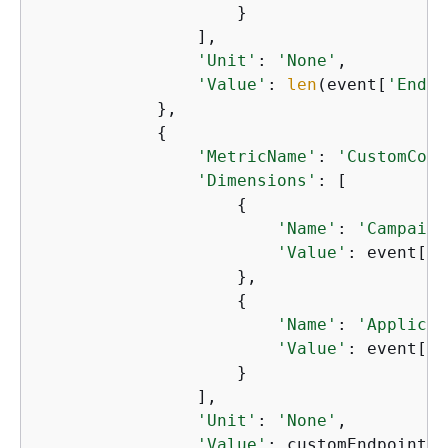
                    }

                ],

'Unit'
: 
'None'
,

'Value'
: 
len
(event[
'Endpo
            },

{
'MetricName'
: 
'CustomCoun
'Dimensions'
: [

{
'Name'
: 
'Campaign
'Value'
: event[
'C
                    },

{
'Name'
: 
'Applicat
'Value'
: event[
'A
                    }

                ],

'Unit'
: 
'None'
,

'Value'
: customEndpoints
