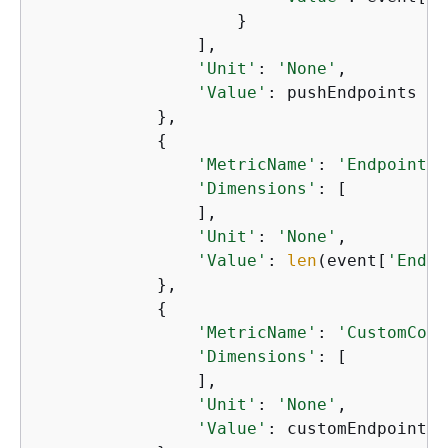
                    }

                ],

'Unit'
: 
'None'
,

'Value'
: pushEndpoints

            },

{
'MetricName'
: 
'EndpointCo
'Dimensions'
: [

                ],

'Unit'
: 
'None'
,

'Value'
: 
len
(event[
'Endpo
            },

{
'MetricName'
: 
'CustomCoun
'Dimensions'
: [

                ],

'Unit'
: 
'None'
,

'Value'
: customEndpoints
