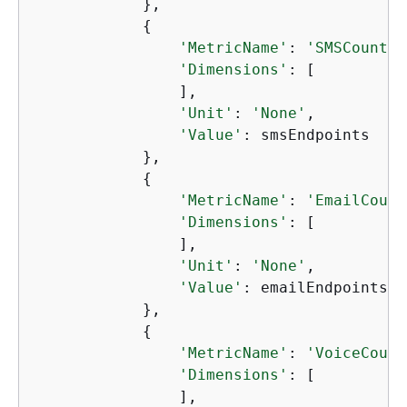
            },

{
'MetricName'
: 
'SMSCount'
,

'Dimensions'
: [

                ],

'Unit'
: 
'None'
,

'Value'
: smsEndpoints

            },

{
'MetricName'
: 
'EmailCount
'Dimensions'
: [

                ],

'Unit'
: 
'None'
,

'Value'
: emailEndpoints

            },

{
'MetricName'
: 
'VoiceCount
'Dimensions'
: [

                ],
