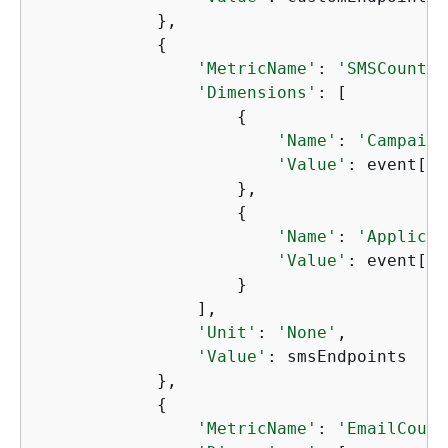
            },

{
'MetricName'
: 
'SMSCount'
,

'Dimensions'
: [

{
'Name'
: 
'Campaign
'Value'
: event[
'C
                    },

{
'Name'
: 
'Applicat
'Value'
: event[
'A
                    }

                ],

'Unit'
: 
'None'
,

'Value'
: smsEndpoints

            },

{
'MetricName'
: 
'EmailCount