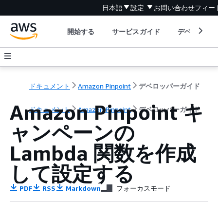
日本語
設定
お問い合わせ
フィー
開始する
サービスガイド
デベロッパ
ドキュメント
Amazon Pinpoint
デベロッパーガイド
Amazon Pinpoint キ
ドキュメント
Amazon Pinpoint
デベロッパーガイド
ャンペーンの
Lambda 関数を作成
して設定する
PDF
RSS
Markdown
フォーカスモード