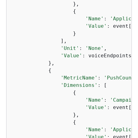
                    },

{
'Name'
: 
'Applicat
'Value'
: event[
'A
                    }

                ],

'Unit'
: 
'None'
,

'Value'
: voiceEndpoints

            },

{
'MetricName'
: 
'PushCount'
'Dimensions'
: [

{
'Name'
: 
'Campaign
'Value'
: event[
'C
                    },

{
'Name'
: 
'Applicat
'Value'
: event[
'A