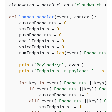
cloudwatch = boto3.client(
'cloudwatch'
)

def
lambda_handler
(
event, context
):
    customEndpoints = 
0
    smsEndpoints = 
0
    pushEndpoints = 
0
    emailEndpoints = 
0
    voiceEndpoints = 
0
    numEndpoints = 
len
(event[
'Endpoints'
]
print
(
"Payload:\n"
, event)

print
(
"Endpoints in payload: "
 + 
str
(
for
 key 
in
 event[
'Endpoints'
].keys():

if
 event[
'Endpoints'
][key][
'Chann
            customEndpoints += 
1
elif
 event[
'Endpoints'
][key][
'Cha
            smsEndpoints += 
1