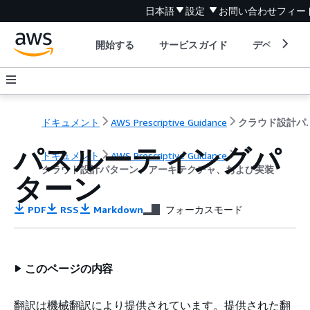
日本語
設定
お問い合わせ
フィー
開始する
サービスガイド
デベロッパ
ドキュメント
AWS Prescriptive Guidance
クラウド設計パターン
パスルーティングパ
ドキュメント
AWS Prescriptive Guidance
クラウド設計パターン、アーキテクチャ、および実装
ターン
PDF
RSS
Markdown
フォーカスモード
このページの内容
翻訳は機械翻訳により提供されています。提供された翻