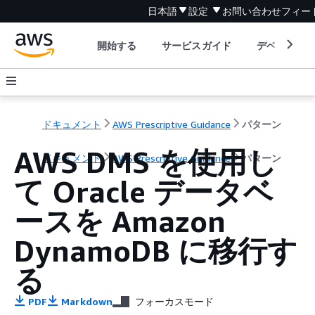
日本語
設定
お問い合わせ
フィー
開始する
サービスガイド
デベロッパ
ドキュメント
AWS Prescriptive Guidance
パターン
AWS DMS を使用し
ドキュメント
AWS Prescriptive Guidance
パターン
て Oracle データベ
ースを Amazon
DynamoDB に移行す
る
PDF
Markdown
フォーカスモード