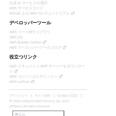
生成 AI サービスの選択
AWS サービスガイド
GitHub 上の AWS CLI チュートリアル
デベロッパーツール
AWS コード例ライブラリ
AWS CLI
AWS Builder Center
AWS デベロッパーツールブログ
役立つリンク
AWS ドキュメント MCP サーバーをダウンロー
ド
AWS コンソールにサインイン
AWS re:Post
プライバシー
サイト規約
Cookie の設定
© 2026, Amazon Web Services, Inc. or its
affiliates.All rights reserved.
日本語