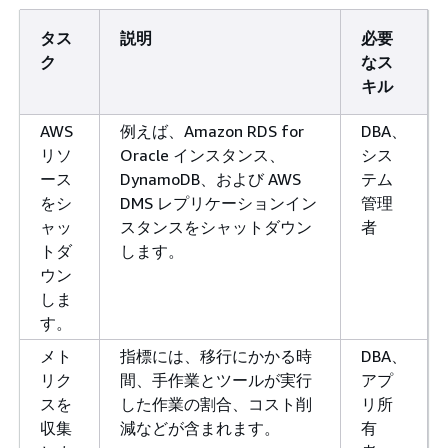
タス
説明
必要
ク
なス
キル
AWS
例えば、Amazon RDS for
DBA、
リソ
Oracle インスタンス、
シス
ース
DynamoDB、および AWS
テム
をシ
DMS レプリケーションイン
管理
ャッ
スタンスをシャットダウン
者
トダ
します。
ウン
しま
す。
メト
指標には、移行にかかる時
DBA、
リク
間、手作業とツールが実行
アプ
スを
した作業の割合、コスト削
リ所
収集
減などが含まれます。
有