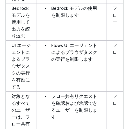
Bedrock
Bedrock モデルの使用
フ
モデルを
を制限します
ロ
使用して
ー
出力を絞
り込む
UI エージ
Flows UI エージェント
フ
ェントに
によるブラウザタスク
ロ
よるブラ
の実行を制限します
ー
ウザタス
クの実行
を有効に
する
対象とな
フロー共有リクエスト
フ
るすべて
を確認および承認でき
ロ
のユーザ
るユーザーを制限しま
ー
ーは、フ
す
ロー共有