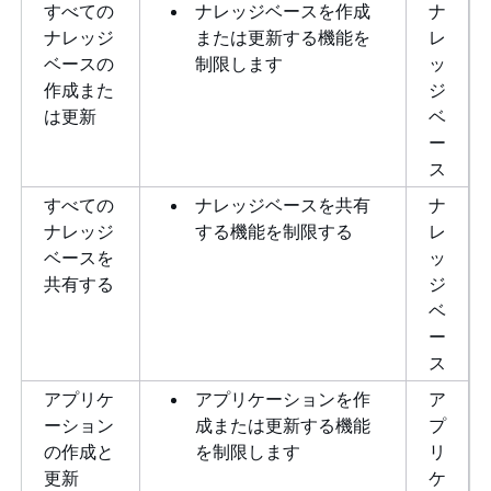
すべての
ナレッジベースを作成
ナ
ナレッジ
または更新する機能を
レ
ベースの
制限します
ッ
作成また
ジ
は更新
ベ
ー
ス
すべての
ナレッジベースを共有
ナ
ナレッジ
する機能を制限する
レ
ベースを
ッ
共有する
ジ
ベ
ー
ス
アプリケ
アプリケーションを作
ア
ーション
成または更新する機能
プ
の作成と
を制限します
リ
更新
ケ