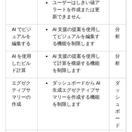
ユーザーはしきい値ア
ラートを作成または更
新できません
AI でビジ
AI 支援の提案を使用し
分
ュアルを
てビジュアルを編集す
析
編集する
る機能を制限します
AI を使用
AI 支援の提案を使用し
分
したビル
て計算を構築する機能
析
ド計算
を制限します
エグゼク
ダッシュボードから AI
ダ
ティブサ
生成エグゼクティブサ
ッ
マリーの
マリーを作成する機能
シ
作成
を制限します
ュ
ボ
ー
ド