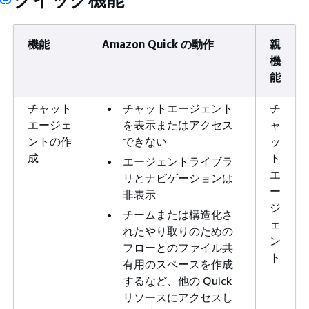
機能
Amazon Quick の動作
親
機
能
チャット
チャットエージェント
チ
エージェ
を表示またはアクセス
ャ
ントの作
できない
ッ
成
ト
エージェントライブラ
エ
リとナビゲーションは
ー
非表示
ジ
チームまたは構造化さ
ェ
れたやり取りのための
ン
フローとのファイル共
ト
有用のスペースを作成
するなど、他の Quick
リソースにアクセスし