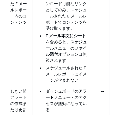
た E メー
ンロード可能なリンク
ルレポー
としてのみ、スケジュ
ト内のコ
ールされた E メールレ
ンテンツ
ポートでコンテンツを
受け取ります。
E
メール本文にシート
を含めると、
スケジュ
ール
メニューの
ファイ
ル添付
オプションは無
視されます
スケジュールされた E
メールレポートにイメ
ージが含まれない
しきい値
ダッシュボードの
アラ
--
アラート
ート
メニューへのアク
の作成ま
セスが無効になってい
たは更新
る