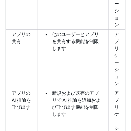
ー
シ
ョ
ン
アプリの
他のユーザーとアプリ
ア
共有
を共有する機能を制限
プ
します
リ
ケ
ー
シ
ョ
ン
アプリの
新規および既存のアプ
ア
AI 推論を
リで AI 推論を追加およ
プ
呼び出す
び呼び出す機能を制限
リ
します
ケ
ー
シ