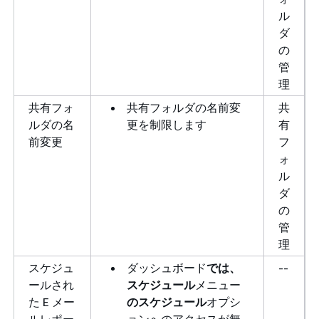
ル
ダ
の
管
理
共有フォ
共有フォルダの名前変
共
ルダの名
更を制限します
有
前変更
フ
ォ
ル
ダ
の
管
理
スケジュ
ダッシュボード
では、
--
ールされ
スケジュール
メニュー
た E メー
のスケジュール
オプシ