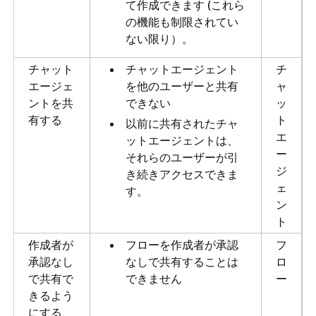
て作成できます (これら
の機能も制限されてい
ない限り）。
チャット
チャットエージェント
チ
エージェ
を他のユーザーと共有
ャ
ントを共
できない
ッ
有する
ト
以前に共有されたチャ
エ
ットエージェントは、
ー
それらのユーザーが引
ジ
き続きアクセスできま
ェ
す。
ン
ト
作成者が
フローを作成者が承認
フ
承認なし
なしで共有することは
ロ
で共有で
できません
ー
きるよう
にする