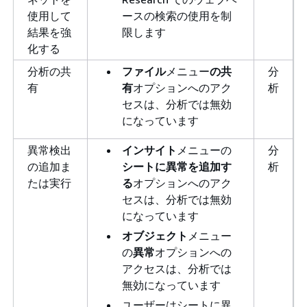
使用して
ースの検索の使用を制
結果を強
限します
化する
分析の共
ファイル
メニュー
の共
分
有
有
オプションへのアク
析
セスは、分析では無効
になっています
異常検出
インサイト
メニューの
分
の追加ま
シートに異常を追加す
析
たは実行
る
オプションへのアク
セスは、分析では無効
になっています
オブジェクト
メニュー
の
異常
オプションへの
アクセスは、分析では
無効になっています
ユーザーはシートに異