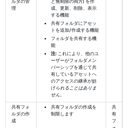
ルダの管
と無制限の両方) を作
理
成、更新、削除、表示
する機能
共有フォルダにアセッ
トを追加/作成する機能
フォルダを共有する機
能
注:
これにより、他のユ
ーザーがフォルダメン
バーシップを通じて共
有しているアセットへ
のアクセスの継承が妨
げ
られることはありま
せん
。
共有フォ
共有フォルダの作成を
共
ルダの作
制限します
有
成
フ
ォ