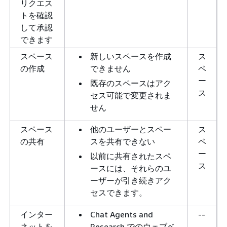
リクエス
トを確認
して承認
できます
スペース
新しいスペースを作成
ス
の作成
できません
ペ
ー
既存のスペースはアク
ス
セス可能で変更されま
せん
スペース
他のユーザーとスペー
ス
の共有
スを共有できない
ペ
ー
以前に共有されたスペ
ス
ースには、それらのユ
ーザーが引き続きアク
セスできます。
インター
Chat Agents and
--
ネットを
Research でのウェブベ