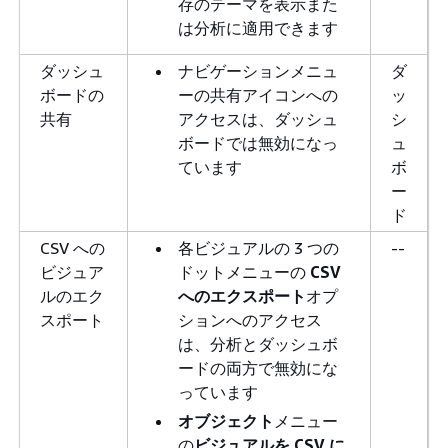
存のテーマを表示また
は分析に適用できます
ダッシュ
ナビゲーションメニュ
ダ
ボードの
ーの共有アイコンへの
ッ
共有
アクセスは、ダッシュ
シ
ボードでは無効になっ
ュ
ています
ボ
ー
ド
CSV への
各ビジュアルの 3 つの
--
ビジュア
ドットメニューの
CSV
ルのエク
へのエクスポート
オプ
スポート
ションへのアクセス
は、分析とダッシュボ
ードの両方で無効にな
っています
オブジェクト
メニュー
の
ビジュアルを CSV に