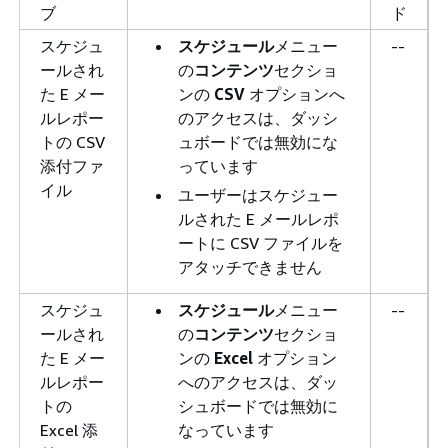
ブ
ド
スケジュ
スケジュール
メニュー
--
ールされ
の
コンテンツ
セクショ
た E メー
ンの
CSV
オプションへ
ルレポー
のアクセスは、ダッシ
トの CSV
ュボードでは無効にな
添付ファ
っています
イル
ユーザーはスケジュー
ルされた E メールレポ
ートに CSV ファイルを
アタッチできません
スケジュ
スケジュール
メニュー
--
ールされ
の
コンテンツ
セクショ
た E メー
ンの
Excel
オプション
ルレポー
へのアクセスは、ダッ
トの
シュボードでは無効に
Excel 添
なっています