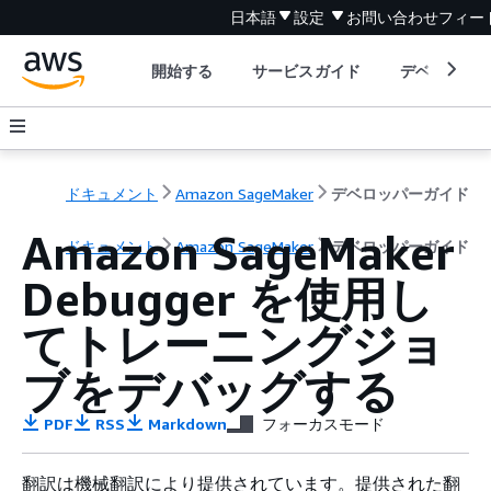
日本語
設定
お問い合わせ
フィー
開始する
サービスガイド
デベロッパ
ドキュメント
Amazon SageMaker
デベロッパーガイド
Amazon SageMaker
ドキュメント
Amazon SageMaker
デベロッパーガイド
Debugger を使用し
てトレーニングジョ
ブをデバッグする
PDF
RSS
Markdown
フォーカスモード
翻訳は機械翻訳により提供されています。提供された翻