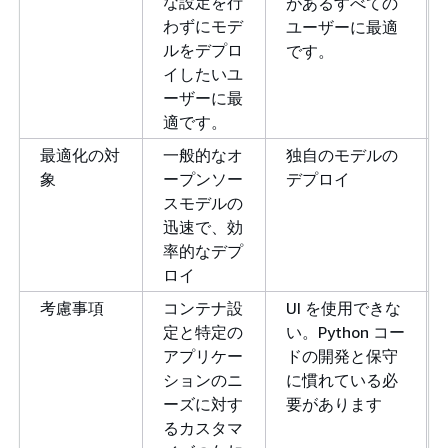
な設定を行
があるすべての
わずにモデ
ユーザーに最適
ルをデプロ
です。
イしたいユ
ーザーに最
適です。
最適化の対
一般的なオ
独自のモデルの
象
ープンソー
デプロイ
スモデルの
迅速で、効
率的なデプ
ロイ
考慮事項
コンテナ設
UI を使用できな
定と特定の
い。Python コー
アプリケー
ドの開発と保守
ションのニ
に慣れている必
ーズに対す
要があります
るカスタマ