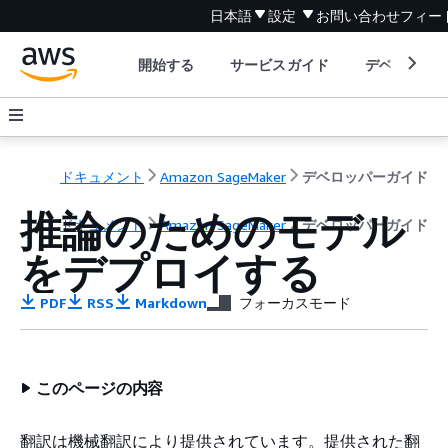
日本語
設定
お問い合わせ
フィー
開始する
サービスガイド
デベロッパ
ドキュメント
Amazon SageMaker
デベロッパーガイド
推論のためのモデル
ドキュメント
Amazon SageMaker
デベロッパーガイド
をデプロイする
PDF
RSS
Markdown
フォーカスモード
このページの内容
翻訳は機械翻訳により提供されています。提供された翻