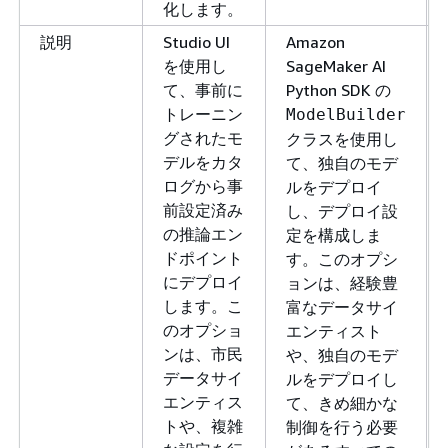
化します。
説明
Studio UI
Amazon
を使用し
SageMaker AI
て、事前に
Python SDK の
トレーニン
ModelBuilder
グされたモ
クラスを使用し
デルをカタ
て、独自のモデ
ログから事
ルをデプロイ
前設定済み
し、デプロイ設
の推論エン
定を構成しま
ドポイント
す。このオプシ
にデプロイ
ョンは、経験豊
します。こ
富なデータサイ
のオプショ
エンティスト
ンは、市民
や、独自のモデ
データサイ
ルをデプロイし
エンティス
て、きめ細かな
トや、複雑
制御を行う必要