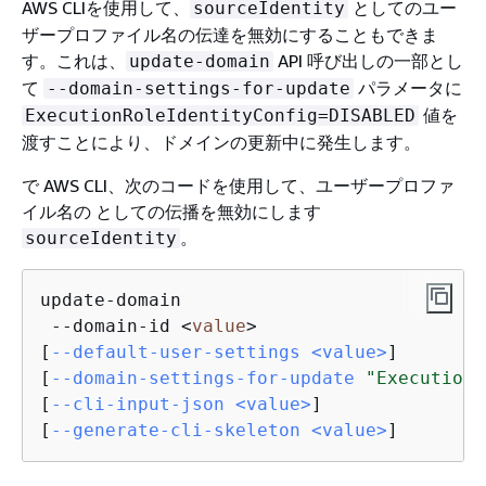
AWS CLIを使用して、
としてのユー
sourceIdentity
ザープロファイル名の伝達を無効にすることもできま
す。これは、
API 呼び出しの一部とし
update-domain
て
パラメータに
--domain-settings-for-update
値を
ExecutionRoleIdentityConfig=DISABLED
渡すことにより、ドメインの更新中に発生します。
で AWS CLI、次のコードを使用して、ユーザープロファ
イル名の としての伝播を無効にします
。
sourceIdentity
update-domain

 --domain-id <
value
>

[
--default-user-settings <value>
]

[
--domain-settings-for-update 
"ExecutionR
[
--cli-input-json <value>
]

[
--generate-cli-skeleton <value>
]