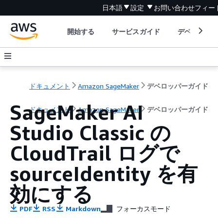
日本語
設定
お問い合わせ
フィー
開始する
サービスガイド
デベロッパ
ドキュメント
Amazon SageMaker
デベロッパーガイド
SageMaker AI
ドキュメント
Amazon SageMaker
デベロッパーガイド
Studio Classic の
CloudTrail ログで
sourceIdentity を有
効にする
PDF
RSS
Markdown
フォーカスモード