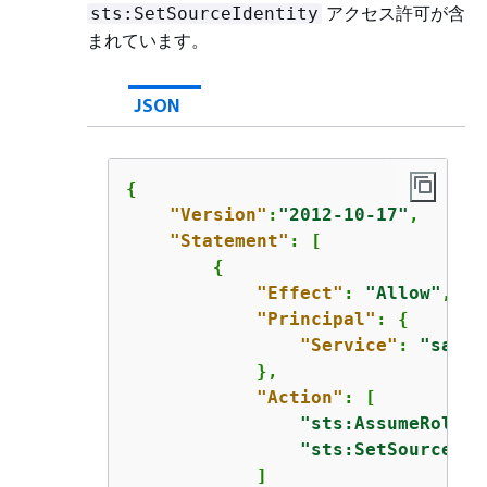
アクセス許可が含
sts:SetSourceIdentity
まれています。
JSON
{
"Version"
:
"2012-10-17"
,

"Statement"
: [

{
"Effect"
: 
"Allow"
,

"Principal"
: 
{
"Service"
: 
"sagem
            },

"Action"
: [

"sts:AssumeRole"
,

"sts:SetSourceIde
            ]
