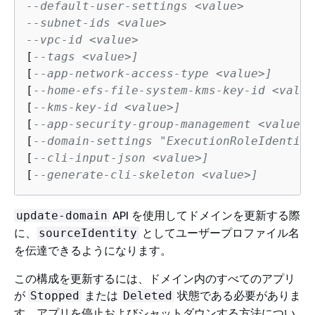
--default-user-settings <value>
--subnet-ids <value>
--vpc-id <value>
[
--tags <value>]
[
--app-network-access-type <value>]
[
--home-efs-file-system-kms-key-id <value
[
--kms-key-id <value>]
[
--app-security-group-management <value>]
[
--domain-settings "ExecutionRoleIdentity
[
--cli-input-json <value>]
[
--generate-cli-skeleton <value>]
API を使用してドメインを更新する際
update-domain
に、
としてユーザープロファイル名
sourceIdentity
を伝達できるようになります。
この構成を更新するには、ドメイン内のすべてのアプリ
が
または
状態である必要がありま
Stopped
Deleted
す。アプリを停止およびシャットダウンする方法につい