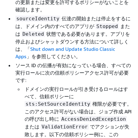
の更新または変更を許可するポリシーがないことを
確認します。
伝達の開始または停止をするに
sourceIdentity
は、ドメイン内のすべてのアプリが
また
Stopped
は
状態である必要があります。アプリを
Deleted
停止およびシャットダウンする方法について詳しく
は、「
Shut down and Update Studio Classic
Apps
」を参照してください。
ソース ID の伝播が有効になっている場合、すべての
実行ロールに次の信頼ポリシーアクセス許可が必要
です:
ドメインの実行ロールが引き受けるロールはす
べて、信頼ポリシーに
権限が必要です。
sts:SetSourceIdentity
このアクセス許可がない場合は、ジョブ作成 API
の呼び出し時に
AccessDeniedException
または
でアクションが失
ValidationError
敗します。以下の信頼ポリシー例に、この