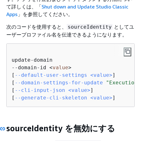
て詳しくは、「
Shut down and Update Studio Classic
Apps
」を参照してください。
次のコードを使用すると、
としてユ
sourceIdentity
ーザープロファイル名を伝達できるようになります。
update-domain

--domain-id <
value
>

[
--default-user-settings <value>
]

[
--domain-settings-for-update 
"ExecutionR
[
--cli-input-json <value>
]

[
--generate-cli-skeleton <value>
sourceIdentity を無効にする