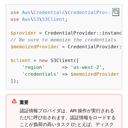
use
Aws
\
Credentials
\
CredentialProvider
use
Aws
\
S3
\
S3Client
;

$provider
// Be sure to memoize the credentials
$memoizedProvider
 = CredentialProvider::m
$client
 = 
new
 S3Client([

'region'
      => 
'us-west-2'
,

'credentials'
 => 
$memoizedProvider
/
]);
重要
認証情報プロバイダは、API 操作が実行される
たびに呼び出されます。認証情報をロードする
ことが負荷の高いタスク (たとえば、ディスク