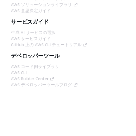
AWS ソリューションライブラリ
AWS 意思決定ガイド
サービスガイド
生成 AI サービスの選択
AWS サービスガイド
GitHub 上の AWS CLI チュートリアル
デベロッパーツール
AWS コード例ライブラリ
AWS CLI
AWS Builder Center
AWS デベロッパーツールブログ
役立つリンク
AWS ドキュメント MCP サーバーをダウンロー
ド
AWS コンソールにサインイン
AWS re:Post