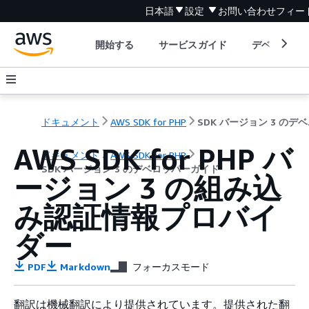
日本語
設定
お問い合わせ
フィー
開始する
サービスガイド
デベロッパ
ドキュメント
AWS SDK for PHP
SDK
AWS SDK for PHP バ
ドキュメント
AWS SDK for PHP
SDK バージョン 3 のデベロッパーガイド
ージョン 3 の組み込
み認証情報プロバイ
ダー
PDF
Markdown
フォーカスモード
翻訳は機械翻訳により提供されています。提供された翻