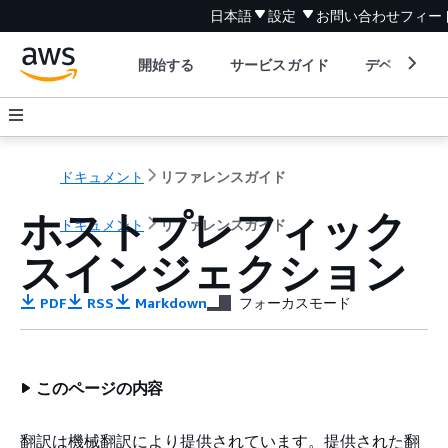
日本語
設定
お問い合わせ
フィー
開始する
サービスガイド
デベロッパ
ドキュメント
リファレンスガイド
ホストプレフィック
ドキュメント
リファレンスガイド
スインジェクション
PDF
RSS
Markdown
フォーカスモード
このページの内容
翻訳は機械翻訳により提供されています。提供された翻