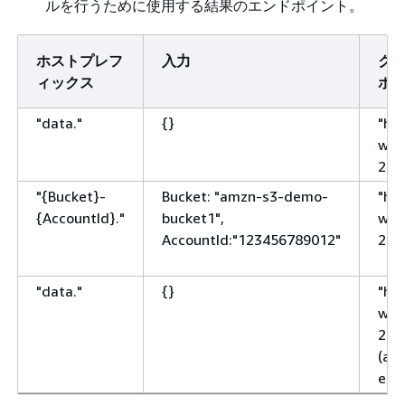
ルを行うために使用する結果のエンドポイント。
ホストプレフ
入力
ク
ィックス
ポ
"data."
{
}
"htt
wes
2.a
"
{
Bucket}-
Bucket: "amzn-s3-demo-
"htt
{
AccountId}."
bucket1",
wes
AccountId:"123456789012"
2.a
"data."
{
}
"htt
wes
2.a
(as 
end