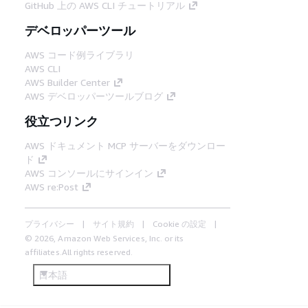
GitHub 上の AWS CLI チュートリアル
デベロッパーツール
AWS コード例ライブラリ
AWS CLI
AWS Builder Center
AWS デベロッパーツールブログ
役立つリンク
AWS ドキュメント MCP サーバーをダウンロー
ド
AWS コンソールにサインイン
AWS re:Post
プライバシー
サイト規約
Cookie の設定
© 2026, Amazon Web Services, Inc. or its
affiliates.All rights reserved.
日本語