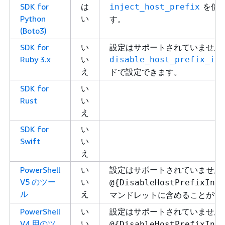
SDK for
は
を使
inject_host_prefix
Python
い
す。
(Boto3)
SDK for
い
設定はサポートされていません
Ruby 3.x
い
disable_host_prefix_inj
え
ドで設定できます。
SDK for
い
Rust
い
え
SDK for
い
Swift
い
え
PowerShell
い
設定はサポートされていません
V5 のツー
い
@
{
DisableHostPrefixInje
ル
え
マンドレットに含めることがで
PowerShell
い
設定はサポートされていません
V4 用のツ
い
@
{
DisableHostPrefixInje