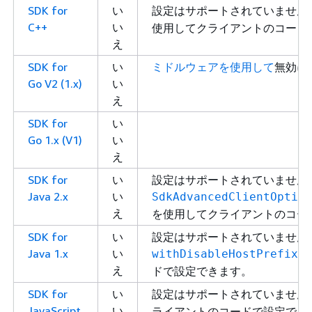
SDK for
い
設定はサポートされていません
C++
い
使用してクライアントのコード
え
SDK for
い
ミドルウェアを使用して
無効に
Go V2 (1.x)
い
え
SDK for
い
Go 1.x (V1)
い
え
SDK for
い
設定はサポートされていません
Java 2.x
い
SdkAdvancedClientOption
え
を使用してクライアントのコー
SDK for
い
設定はサポートされていません
Java 1.x
い
withDisableHostPrefixIn
え
ドで設定できます。
SDK for
い
設定はサポートされていません
JavaScript
い
ライアントのコードで設定でき