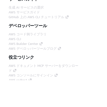
生成 AI サービスの選択
AWS サービスガイド
GitHub 上の AWS CLI チュートリアル
デベロッパーツール
AWS コード例ライブラリ
AWS CLI
AWS Builder Center
AWS デベロッパーツールブログ
役立つリンク
AWS ドキュメント MCP サーバーをダウンロー
ド
AWS コンソールにサインイン
AWS re:Post
プライバシー
サイト規約
Cookie の設定
© 2026, Amazon Web Services, Inc. or its
affiliates.All rights reserved.