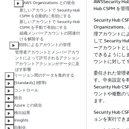
AWSSecurity 
AWS Organizations との統合
Hub CSPM を
新しいアカウントで Security Hub
CSPM を自動的に有効にする
Security Hu
新しいアカウントで Security Hub
Organization
CSPM を手動で有効にする
組織メンバーアカウントの関連付
理アカウントに
けを解除する
して Security
招待によるアカウントの管理
ーアカウントと
管理者アカウントとメンバーアカウ
できるようにします。
ントによって許可されるアクション
ウントに対して Se
アカウントアクションがデータに及
ぼす影響
委任された管理
リージョン間のデータを集約する
す。中央設定を有
[Standards] (標準)
Security 
コントロール
ウントや複数のリージ
統合
ます。
Azure との統合
Security 
検出結果
ョンを実行でき
Insights
自動化