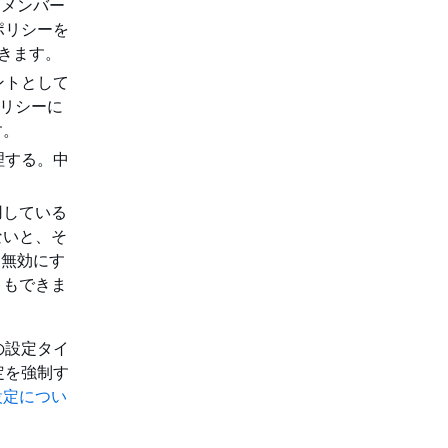
し、メンバー
定ポリシーを
できます。
ウントとして
ポリシーに
す。
処理する。中
用している
ないと、そ
 を無効にす
ともできま
の設定タイ
定を強制す
カル設定につい