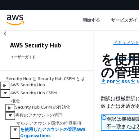
開始する
サービスガイ
ドキュメン
AWS Security Hub
を使用
ドキュメン
ユーザーガイド
の管理A
Security Hub と Security Hub CSPM とは
PDF
RSS
M
AWS Security Hub
AWS Security Hub CSPM
翻訳は機械翻訳
概念
致または矛盾が
Security Hub CSPM の有効化
複数のアカウントの管理
翻訳は機械翻
マルチアカウント環境の推奨事項
不一致または
を使用したアカウントの管理AWS
Organizations