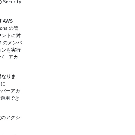
ecurity
すAWS
ions の管
ウントに対
PM のメンバ
ョンを実行
メンバーアカ
異なりま
別に
メンバーアカ
定を適用でき
て次のアクシ