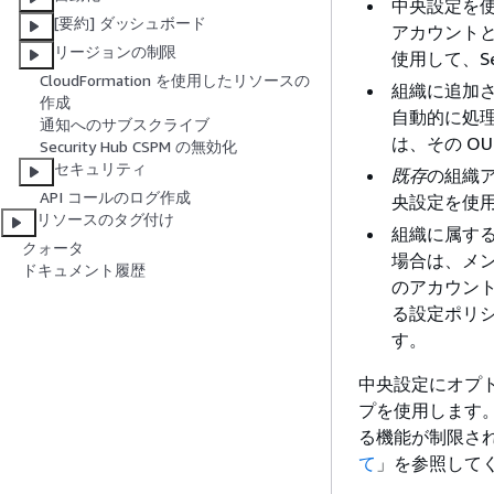
中央設定を使用
[要約] ダッシュボード
アカウントと 
リージョンの制限
使用して、Se
CloudFormation を使用したリソースの
組織に追加
作成
自動的に処理
通知へのサブスクライブ
は、その O
Security Hub CSPM の無効化
セキュリティ
既存
の組織ア
API コールのログ作成
央設定を使
リソースのタグ付け
組織に属す
クォータ
場合は、メ
ドキュメント履歴
のアカウントの
る設定ポリ
す。
中央設定にオプ
プを使用します
る機能が制限さ
て
」を参照して