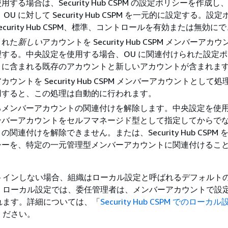
する場合は、Security Hub CSPM の設定ポリシーを作成
OU に対して Security Hub CSPM を一元的に設定する。設
curity Hub CSPM、標準、コントロールを有効または無効に
された
新しい
アカウントを Security Hub CSPM メンバーアカ
する。中央設定を使用する場合、OU に関連付けられた設定
U に含まれる既存のアカウントと新しいアカウントが含まれま
カウントを Security Hub CSPM メンバーアカウントとして
用すると、この処理は自動的に行われます。
るメンバーアカウントの関連付けを解除します。中央設定を使
ンバーアカウントをセルフマネージド型として指定してからで
関連付けを解除できません。または、Security Hub CSPM
シーを、特定の一元管理型メンバーアカウントに関連付けるこ
トインしない場合、組織はローカル設定と呼ばれるデフォルト
。ローカル設定では、委任管理者は、メンバーアカウントで設
れます。詳細については、「
Security Hub CSPM でのロー
ください。