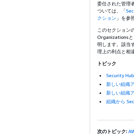
委任された管理
ついては、「
Se
クション
」を参
このセクションのトピ
Organizati
明します。該当
理上の利点と相
トピック
Security H
新しい組織アカ
新しい組織アカ
組織から Se
次のトピック:
A