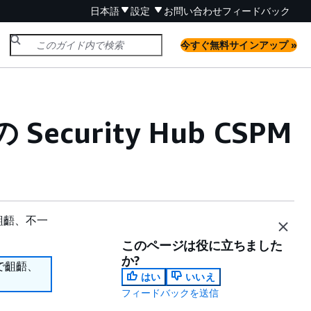
日本語
設定
お問い合わせ
フィードバック
今すぐ無料サインアップ »
urity Hub CSPM
齟齬、不一
このページは役に立ちました
か?
で齟齬、
はい
いいえ
フィードバックを送信