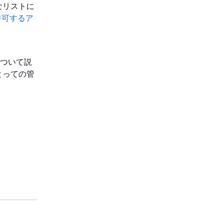
なリストに
が許可するア
法について説
とっての管