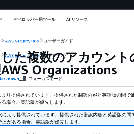
ド
デベロッパー用ツール
AI リソース
ト
AWS Security Hub
ユーザーガイド
した複数のアカウントの Sec
ト
AWS Security Hub
ユーザーガイド
WS Organizations
arkdown
フォーカスモード
により提供されています。提供された翻訳内容と英語版の間で
ある場合、英語版が優先します。
訳により提供されています。提供された翻訳内容と英語版の間
矛盾がある場合、英語版が優先します。