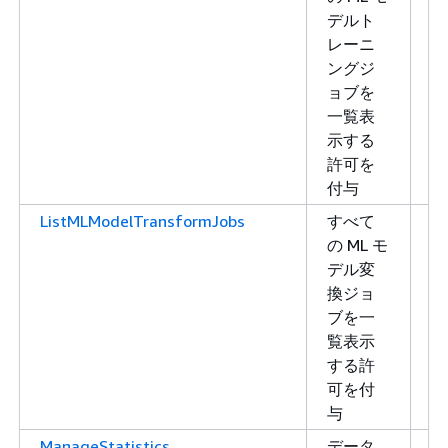
デルト
ト
レーニ
ングジ
ョブを
一覧表
示する
許可を
付与
ListMLModelTransformJobs
すべて
リ
の ML モ
ス
デル変
ト
換ジョ
ブを一
覧表示
する許
可を付
与
ManageStatistics
データ
書