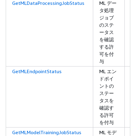
GetMLDataProcessingJobStatus
ML デー
読
タ処理
み
ジョブ
取
のステ
り
ータス
を確認
する許
可を付
与
GetMLEndpointStatus
ML エン
読
ドポイ
み
ントの
取
ステー
り
タスを
確認す
る許可
を付与
GetMLModelTrainingJobStatus
ML モデ
読