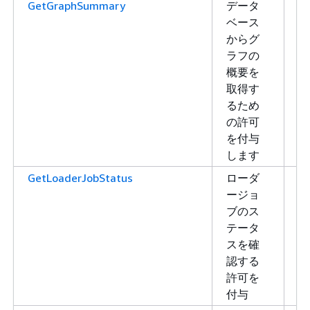
GetGraphSummary
データ
読
ベース
み
からグ
取
ラフの
り
概要を
取得す
るため
の許可
を付与
します
GetLoaderJobStatus
ローダ
読
ージョ
み
ブのス
取
テータ
り
スを確
認する
許可を
付与