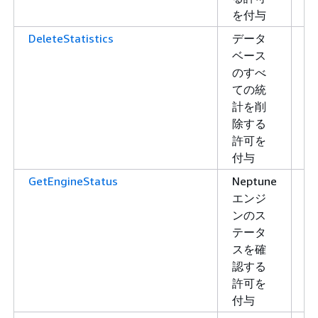
を付与
DeleteStatistics
データ
書
ベース
き
のすべ
込
ての統
み
計を削
除する
許可を
付与
GetEngineStatus
Neptune
読
エンジ
み
ンのス
取
テータ
り
スを確
認する
許可を
付与