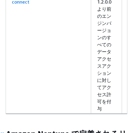
connect
1.2.0.0
書
より前
き
のエン
込
ジンバ
み
ージョ
ンのす
べての
データ
アクセ
スアク
ション
に対し
てアク
セス許
可を付
与