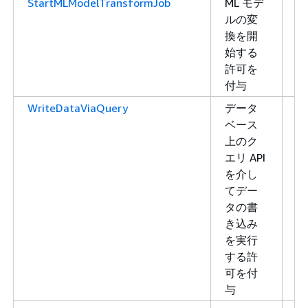
StartMLModelTransformJob
ML モデ
書
ルの変
き
換を開
込
始する
み
許可を
付与
WriteDataViaQuery
データ
書
ベース
き
上のク
込
エリ API
み
を介し
てデー
タの書
き込み
を実行
する許
可を付
与