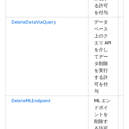
る許可
を付与
DeleteDataViaQuery
データ
書
ベース
き
上のク
込
エリ API
み
を介し
てデー
タ削除
を実行
する許
可を付
与
DeleteMLEndpoint
ML エン
書
ドポイ
き
ントを
込
削除す
み
る許可