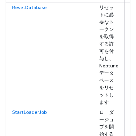
ResetDatabase
リセッ
書
トに必
き
要なト
込
ークン
み
を取得
する許
可を付
与し、
Neptune
データ
ベース
をリセ
ットし
ます
StartLoaderJob
ローダ
書
ージョ
き
ブを開
込
始する
み