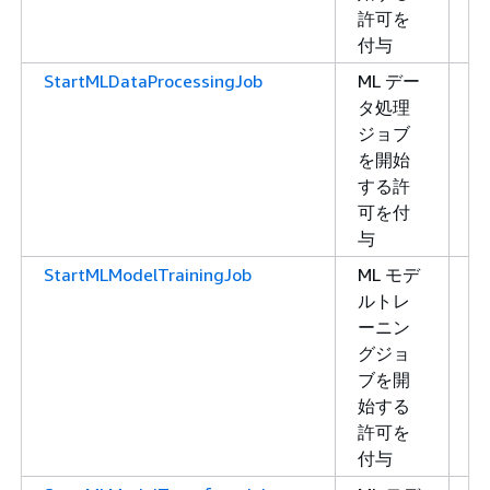
許可を
付与
StartMLDataProcessingJob
ML デー
書
タ処理
き
ジョブ
込
を開始
み
する許
可を付
与
StartMLModelTrainingJob
ML モデ
書
ルトレ
き
ーニン
込
グジョ
み
ブを開
始する
許可を
付与