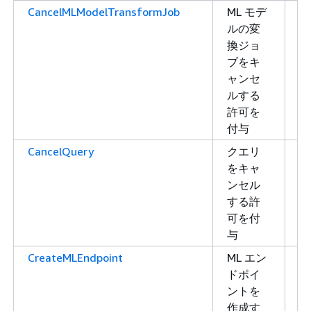
CancelMLModelTransformJob
ML モデ
書
ルの変
き
換ジョ
込
ブをキ
み
ャンセ
ルする
許可を
付与
CancelQuery
クエリ
書
をキャ
き
ンセル
込
する許
み
可を付
与
CreateMLEndpoint
ML エン
書
ドポイ
き
ントを
込
作成す
み