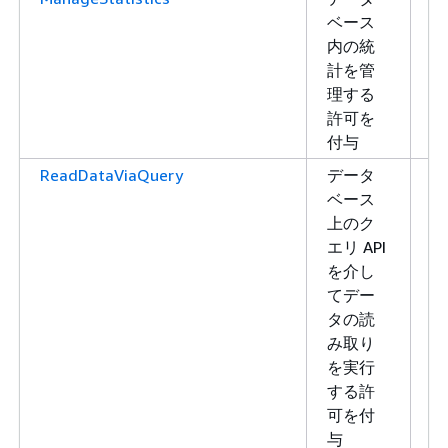
ベース
き
内の統
込
計を管
み
理する
許可を
付与
ReadDataViaQuery
データ
読
ベース
み
上のク
取
エリ API
り
を介し
てデー
タの読
み取り
を実行
する許
可を付
与