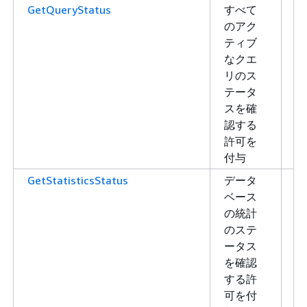
GetQueryStatus
すべて
読
のアク
み
ティブ
取
なクエ
り
リのス
テータ
スを確
認する
許可を
付与
GetStatisticsStatus
データ
読
ベース
み
の統計
取
のステ
り
ータス
を確認
する許
可を付