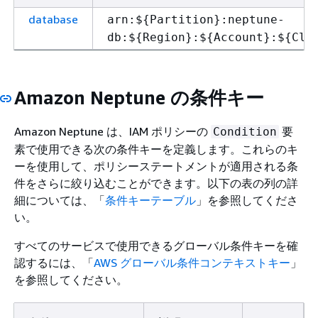
database
arn:$
{
Partition}:neptune-
db:$
{
Region}:$
{
Account}:$
{
Clu
Amazon Neptune の条件キー
Amazon Neptune は、IAM ポリシーの
要
Condition
素で使用できる次の条件キーを定義します。これらのキ
ーを使用して、ポリシーステートメントが適用される条
件をさらに絞り込むことができます。以下の表の列の詳
細については、「
条件キーテーブル
」を参照してくださ
い。
すべてのサービスで使用できるグローバル条件キーを確
認するには、「
AWS グローバル条件コンテキストキー
」
を参照してください。