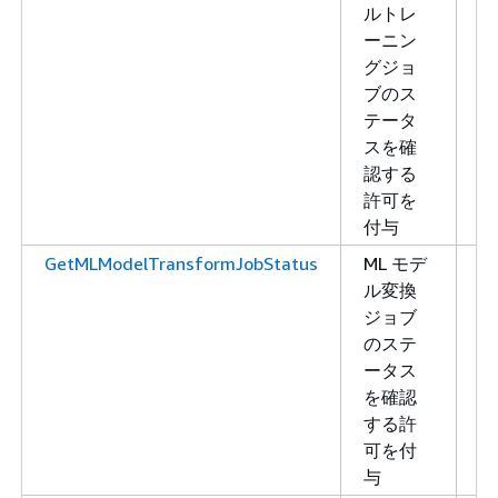
ルトレ
み
ーニン
取
グジョ
り
ブのス
テータ
スを確
認する
許可を
付与
GetMLModelTransformJobStatus
ML モデ
読
ル変換
み
ジョブ
取
のステ
り
ータス
を確認
する許
可を付
与