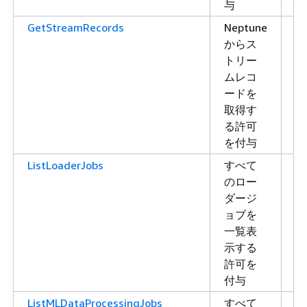
与
GetStreamRecords
Neptune
読
からス
み
トリー
取
ムレコ
り
ードを
取得す
る許可
を付与
ListLoaderJobs
すべて
リ
のロー
ス
ダージ
ト
ョブを
一覧表
示する
許可を
付与
ListMLDataProcessingJobs
すべて
リ