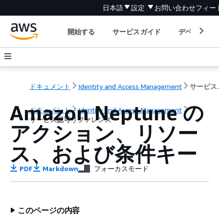
日本語
設定
お問い合わせ
フィー
開始する
サービスガイド
デベロッパ
ドキュメント
Identity and Access Management
サービ
Amazon Neptune の
ドキュメント
Identity and Access Management
サービス認可リファレンス
アクション、リソー
ス、および条件キー
PDF
Markdown
フォーカスモード
このページの内容