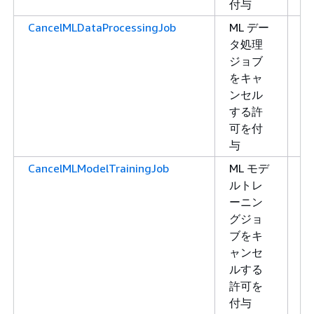
付与
CancelMLDataProcessingJob
ML デー
書
タ処理
き
ジョブ
込
をキャ
み
ンセル
する許
可を付
与
CancelMLModelTrainingJob
ML モデ
書
ルトレ
き
ーニン
込
グジョ
み
ブをキ
ャンセ
ルする
許可を
付与