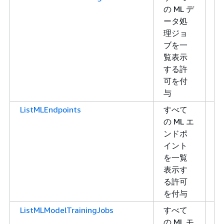
の ML デ
ス
ータ処
ト
理ジョ
ブを一
覧表示
する許
可を付
与
ListMLEndpoints
すべて
リ
の ML エ
ス
ンドポ
ト
イント
を一覧
表示す
る許可
を付与
ListMLModelTrainingJobs
すべて
リ
の ML モ
ス