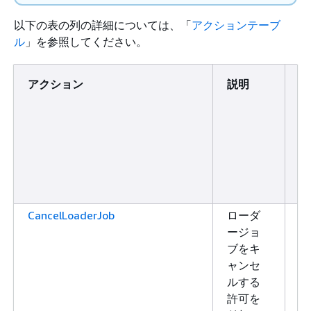
以下の表の列の詳細については、「
アクションテーブ
ル
」を参照してください。
アクション
説明
ア
ク
セ
ス
レ
ベ
ル
CancelLoaderJob
ローダ
書
ージョ
き
ブをキ
込
ャンセ
み
ルする
許可を