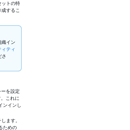
セットの特
作成するこ
組織イン
ティティ
ださ
シーを設定
す。これに
インインし
チします。
するための