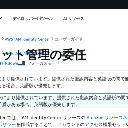
ド
デベロッパー用ツール
AI リソース
ト
AWS IAM Identity Center
ユーザーガイド
セット管理の委任
ト
AWS IAM Identity Center
ユーザーガイド
arkdown
フォーカスモード
により提供されています。提供された翻訳内容と英語版の間で
ある場合、英語版が優先します。
訳により提供されています。提供された翻訳内容と英語版の間
矛盾がある場合、英語版が優先します。
Center では、IAM Identity Center リソースの
Amazon リソースネー
 ポリシー
を作成することで、アカウントのアクセス権限セット