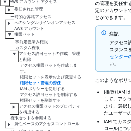
AWS アカウント アクセス
の管理を委任す
委任された管理
定のアカウント
一時的な昇格アクセス
とができます。
へのシングルサインオンアクセス
AWS アカウント
注記
権限セット
事前定義済み権限
アクセス
カスタム権限
スタンス
アクセス許可セットの作成、管理
センター
と削除
い。
アクセス権限セットを作成しま
す。
権限セットを表示および変更する
このようなポリ
権限セット管理の委任
IAM ポリシーを使用する
(推奨) IAM Id
アクセス許可セットを削除する
して、アク
権限セットを削除する
より、選択
アクセス権限セットのプロパティ
を構成する
たユーザー
権限セットを参照する
IAM でカ
属性ベースのアクセスコントロール
ロールについて