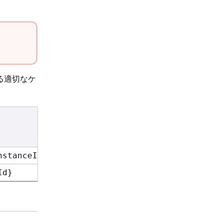
する適切なケ
コンテキストキ
nstanceId}/$
{
PermissionSetId}
aws:Resource
該当しません
Id}