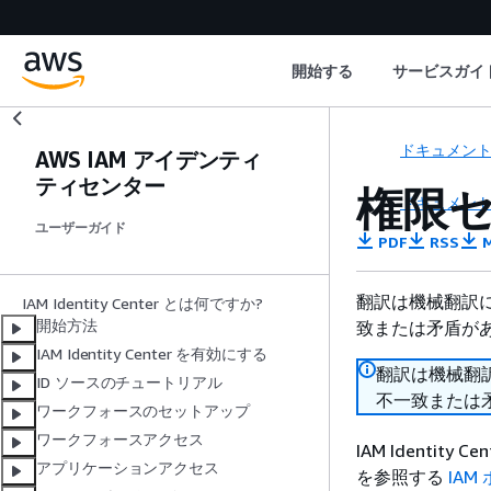
開始する
サービスガイ
ドキュメン
AWS IAM アイデンティ
ティセンター
権限
ドキュメン
ユーザーガイド
PDF
RSS
M
翻訳は機械翻訳
IAM Identity Center とは何ですか?
開始方法
致または矛盾が
IAM Identity Center を有効にする
翻訳は機械翻
ID ソースのチュートリアル
不一致または
ワークフォースのセットアップ
ワークフォースアクセス
IAM Identity 
アプリケーションアクセス
を参照する
IAM