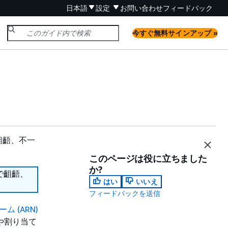
日本語
設定
お問い合わせ
フィードバック
今すぐ無料サインアップ »
齟齬、不一
このページは役に立ちました
か?
で齟齬、
はい
いいえ
フィードバックを送信
ム (ARN)
や割り当て