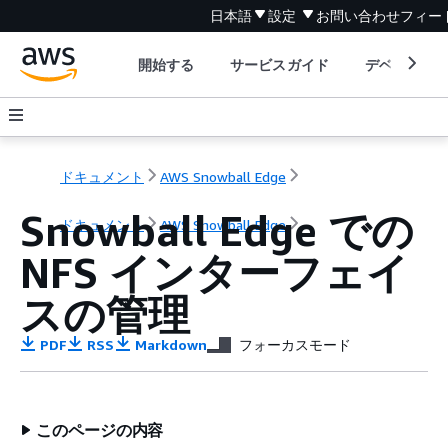
日本語
設定
お問い合わせ
フィー
開始する
サービスガイド
デベロッパ
ドキュメント
AWS Snowball Edge
Snowball Edge での
ドキュメント
AWS Snowball Edge
NFS インターフェイ
スの管理
PDF
RSS
Markdown
フォーカスモード
このページの内容