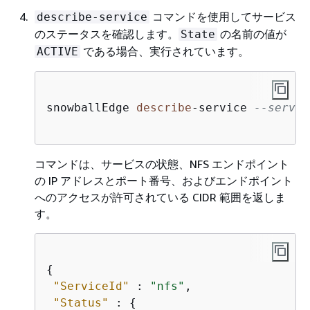
コマンドを使用してサービス
describe-service
のステータスを確認します。
の名前の値が
State
である場合、実行されています。
ACTIVE
snowballEdge 
describe
-
service 
--servic
コマンドは、サービスの状態、NFS エンドポイント
の IP アドレスとポート番号、およびエンドポイント
へのアクセスが許可されている CIDR 範囲を返しま
す。
{
"ServiceId"
 : 
"nfs"
,

"Status"
 : 
{