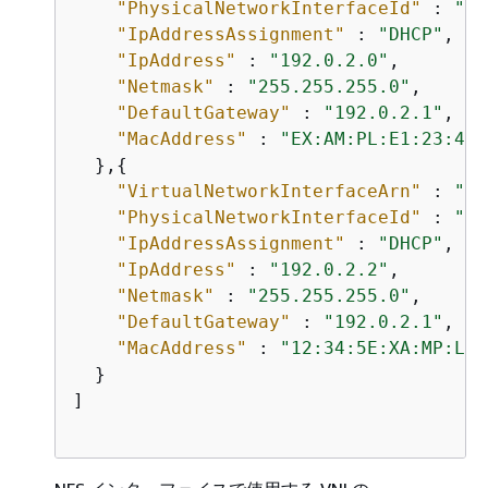
"PhysicalNetworkInterfaceId"
 : 
"s.
"IpAddressAssignment"
 : 
"DHCP"
,

"IpAddress"
 : 
"192.0.2.0"
,

"Netmask"
 : 
"255.255.255.0"
,

"DefaultGateway"
 : 
"192.0.2.1"
,

"MacAddress"
 : 
"EX:AM:PL:E1:23:45"
  },
{
"VirtualNetworkInterfaceArn"
 : 
"ar
"PhysicalNetworkInterfaceId"
 : 
"s.
"IpAddressAssignment"
 : 
"DHCP"
,

"IpAddress"
 : 
"192.0.2.2"
,

"Netmask"
 : 
"255.255.255.0"
,

"DefaultGateway"
 : 
"192.0.2.1"
,

"MacAddress"
 : 
"12:34:5E:XA:MP:LE"
  }  

]			            
