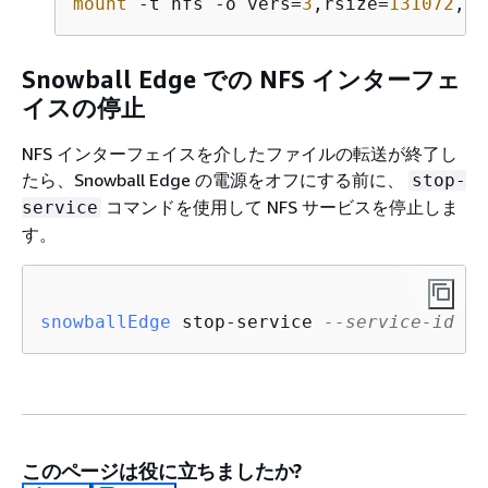
mount
 -t nfs -o vers=
3
,rsize=
131072
,ws
Snowball Edge での NFS インターフェ
イスの停止
NFS インターフェイスを介したファイルの転送が終了し
たら、Snowball Edge の電源をオフにする前に、
stop-
コマンドを使用して NFS サービスを停止しま
service
す。
snowballEdge
 stop-service 
--service-id nf
このページは役に立ちましたか?