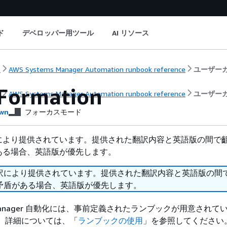
ド
デベロッパー用ツール
AI リソース
ト
AWS Systems Manager Automation runbook reference
ユーザー
Formation
ト
AWS Systems Manager Automation runbook reference
ユーザー
wn
フォーカスモード
により提供されています。提供された翻訳内容と英語版の間で
ある場合、英語版が優先します。
訳により提供されています。提供された翻訳内容と英語版の間
矛盾がある場合、英語版が優先します。
ms Manager 自動化には、事前定義されたランブックが用意されてい
tion。詳細については、「
ランブックの使用
」を参照してください