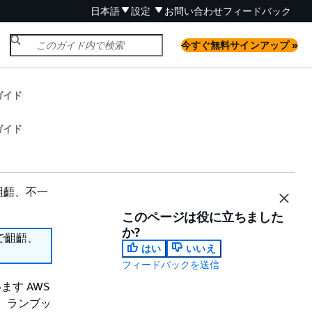
日本語
設定
お問い合わせ
フィードバック
今すぐ無料サインアップ »
ガイド
ガイド
齟齬、不一
このページは役に立ちました
か?
で齟齬、
はい
いいえ
フィードバックを送信
ます AWS
。ランブッ