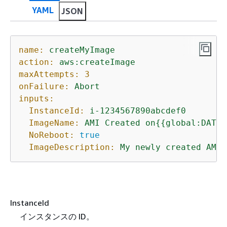
YAML
JSON
name:
createMyImage
action:
aws:createImage
maxAttempts:
3
onFailure:
Abort
inputs:
InstanceId:
i-1234567890abcdef0
ImageName:
AMI
Created
on
{
{
global:DATE_
NoReboot:
true
ImageDescription:
My
newly
created
AMI
InstanceId
インスタンスの ID。