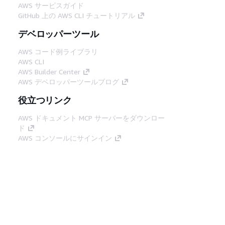
AWS サービスガイド
GitHub 上の AWS CLI チュートリアル
デベロッパーツール
AWS コード例ライブラリ
AWS CLI
AWS Builder Center
AWS デベロッパーツールブログ
役立つリンク
AWS ドキュメント MCP サーバーをダウンロー
ド
AWS コンソールにサインイン
AWS re:Post
プライバシー
サイト規約
Cookie の設定
© 2026, Amazon Web Services, Inc. or its
affiliates.All rights reserved.
日本語