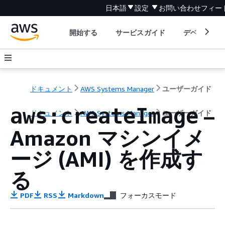
日本語
設定
お問い合わせ
フィー
開始する
サービスガイド
デベロッパ
ドキュメント
AWS Systems Manager
ユーザーガイド
–
aws:createImage
ドキュメント
AWS Systems Manager
ユーザーガイド
Amazon マシンイメ
ージ (AMI) を作成す
る
PDF
RSS
Markdown
フォーカスモード