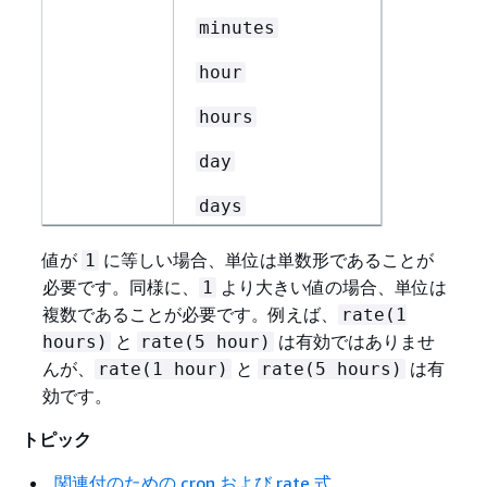
minutes
hour
hours
day
days
値が
に等しい場合、単位は単数形であることが
1
必要です。同様に、
より大きい値の場合、単位は
1
複数であることが必要です。例えば、
rate(1
と
は有効ではありませ
hours)
rate(5 hour)
んが、
と
は有
rate(1 hour)
rate(5 hours)
効です。
トピック
関連付のための cron および rate 式