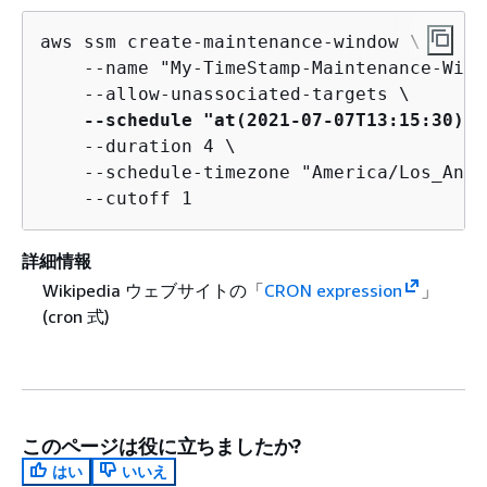
aws ssm create-maintenance-window \

    --name "My-TimeStamp-Maintenance-Wind
    --allow-unassociated-targets \

--schedule "at(2021-07-07T13:15:30)"
 
    --duration 4 \

    --schedule-timezone "America/Los_Ange
    --cutoff 1
詳細情報
Wikipedia ウェブサイトの「
CRON expression
」
(cron 式)
このページは役に立ちましたか?
はい
いいえ