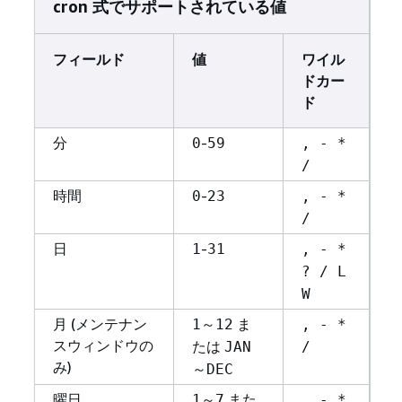
cron 式でサポートされている値
フィールド
値
ワイル
ドカー
ド
分
-
0
59
, - *
/
時間
-
0
23
, - *
/
日
-
1
31
, - *
? / L
W
月 (メンテナン
～
ま
1
12
, - *
スウィンドウの
たは
JAN
/
み)
～
DEC
曜日
～
また
1
7
, - *