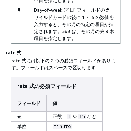
い日を指定します。
#
Day-of-week (曜日) フィールドの
#
ワイルドカードの後に 1 ～ 5 の数値を
入力すると、その月の特定の曜日が指
定されます。5#3 は、その月の第 3 木
曜日を指定します。
rate 式
rate 式には以下の 2 つの必須フィールドがありま
す。フィールドはスペースで区切ります。
rate 式の必須フィールド
フィールド
値
値
正数、
や
など
1
15
単位
minute