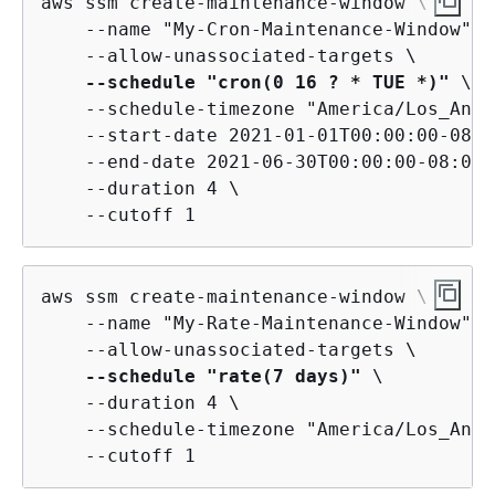
aws ssm create-maintenance-window \

    --name "My-Cron-Maintenance-Window" \

    --allow-unassociated-targets \

--schedule "cron(0 16 ? * TUE *)"
 \

    --schedule-timezone "America/Los_Ange
    --start-date 2021-01-01T00:00:00-08:00
    --end-date 2021-06-30T00:00:00-08:00 \
    --duration 4 \

    --cutoff 1
aws ssm create-maintenance-window \

    --name "My-Rate-Maintenance-Window" \

    --allow-unassociated-targets \

--schedule "rate(7 days)"
 \

    --duration 4 \

    --schedule-timezone "America/Los_Ange
    --cutoff 1