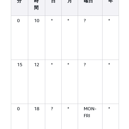
分
時
日
月
曜日
年
間
0
10
*
*
?
*
1
(
15
12
*
*
?
*
1
(
0
18
?
*
MON-
*
FRI