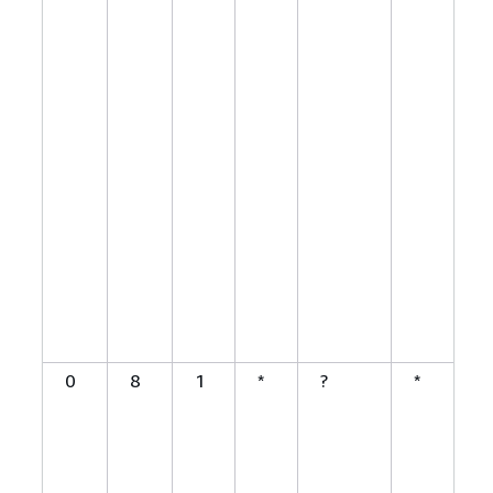
後
(
行
の
0
8
1
*
?
*
1
8