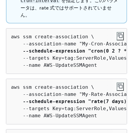
を指定します。このパラメ
cron-interval
ータは、rate 式ではサポートされていませ
ん。
aws ssm create-association \

    --association-name "My-Cron-Associati
--schedule-expression "cron(0 2 ? * S
    --targets Key=tag:ServerRole,Values=W
    --name AWS-UpdateSSMAgent
aws ssm create-association \

    --association-name "My-Rate-Associati
--schedule-expression "rate(7 days)"
 
    --targets Key=tag:ServerRole,Values=W
    --name AWS-UpdateSSMAgent