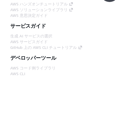
AWS ハンズオンチュートリアル
AWS ソリューションライブラリ
AWS 意思決定ガイド
サービスガイド
生成 AI サービスの選択
AWS サービスガイド
GitHub 上の AWS CLI チュートリアル
デベロッパーツール
AWS コード例ライブラリ
AWS CLI
AWS Builder Center
AWS デベロッパーツールブログ
役立つリンク
AWS ドキュメント MCP サーバーをダウンロー
ド
AWS コンソールにサインイン
AWS re:Post