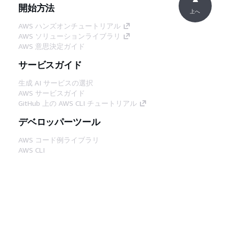
開始方法
上へ
AWS ハンズオンチュートリアル
AWS ソリューションライブラリ
AWS 意思決定ガイド
サービスガイド
生成 AI サービスの選択
AWS サービスガイド
GitHub 上の AWS CLI チュートリアル
デベロッパーツール
AWS コード例ライブラリ
AWS CLI
AWS Builder Center
AWS デベロッパーツールブログ
役立つリンク
AWS ドキュメント MCP サーバーをダウンロー
ド
AWS コンソールにサインイン