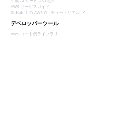
生成 AI サービスの選択
AWS サービスガイド
GitHub 上の AWS CLI チュートリアル
デベロッパーツール
AWS コード例ライブラリ
AWS CLI
AWS Builder Center
AWS デベロッパーツールブログ
役立つリンク
AWS ドキュメント MCP サーバーをダウンロー
ド
AWS コンソールにサインイン
AWS re:Post
プライバシー
サイト規約
Cookie の設定
© 2026, Amazon Web Services, Inc. or its
affiliates.All rights reserved.
日本語