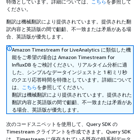
特徴としています。詳細については、
こちら
を参照して
ください。
翻訳は機械翻訳により提供されています。提供された翻
訳内容と英語版の間で齟齬、不一致または矛盾がある場
合、英語版が優先します。
Amazon Timestream for LiveAnalytics に類似した機
能をご希望の場合は Amazon Timestream for
InfluxDB をご検討ください。リアルタイム分析に適
した、シンプルなデータインジェストと 1 桁ミリ秒
のクエリ応答時間を特徴としています。詳細について
は、
こちら
を参照してください。
翻訳は機械翻訳により提供されています。提供された
翻訳内容と英語版の間で齟齬、不一致または矛盾があ
る場合、英語版が優先します。
次のコードスニペットを使用して、Query SDK の
Timestream クライアントを作成できます。Query SDK
は、Timestream に保存されている既存の時系列データ