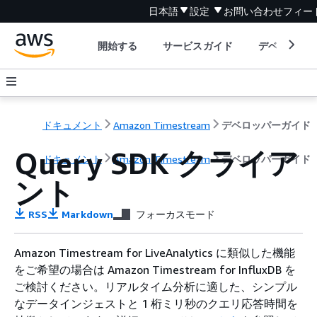
日本語
設定
お問い合わせ
フィー
開始する
サービスガイド
デベロッパ
ドキュメント
Amazon Timestream
デベロッパーガイド
Query SDK クライア
ドキュメント
Amazon Timestream
デベロッパーガイド
ント
RSS
Markdown
フォーカスモード
Amazon Timestream for LiveAnalytics に類似した機能
をご希望の場合は Amazon Timestream for InfluxDB を
ご検討ください。リアルタイム分析に適した、シンプル
なデータインジェストと 1 桁ミリ秒のクエリ応答時間を