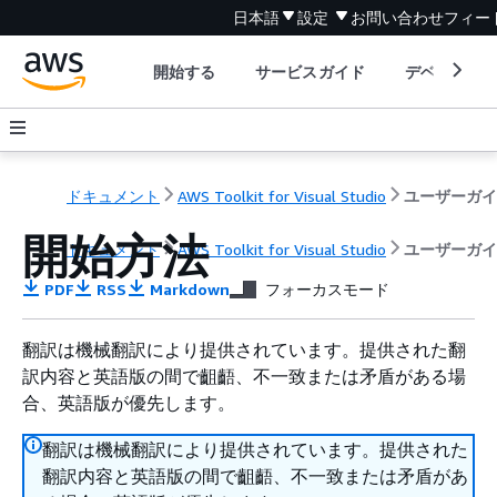
日本語
設定
お問い合わせ
フィー
開始する
サービスガイド
デベロッパ
ドキュメント
AWS Toolkit for Visual Studio
ユーザーガイ
開始方法
ドキュメント
AWS Toolkit for Visual Studio
ユーザーガイ
PDF
RSS
Markdown
フォーカスモード
翻訳は機械翻訳により提供されています。提供された翻
訳内容と英語版の間で齟齬、不一致または矛盾がある場
合、英語版が優先します。
翻訳は機械翻訳により提供されています。提供された
翻訳内容と英語版の間で齟齬、不一致または矛盾があ