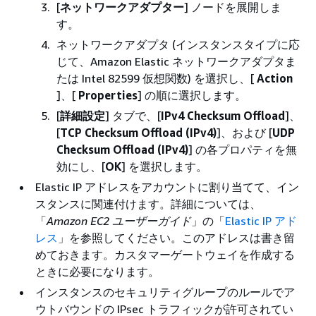
[
ネットワークアダプター
] ノードを展開しま
す。
ネットワークアダプタ (インスタンスタイプに応
じて、Amazon Elastic ネットワークアダプタま
たは Intel 82599 仮想関数) を選択し、[
Action
]、[
Properties
] の順に選択します。
[
詳細設定
] タブで、[
IPv4 Checksum Offload
]、
[
TCP Checksum Offload (IPv4)
]、および [
UDP
Checksum Offload (IPv4)
] の各プロパティを無
効にし、[
OK
] を選択します。
Elastic IP アドレスをアカウントに割り当てて、イン
スタンスに関連付けます。詳細については、
「
Amazon EC2 ユーザーガイド
」の「
Elastic IP アド
レス
」を参照してください。このアドレスは書き留
めておきます。カスタマーゲートウェイを作成する
ときに必要になります。
インスタンスのセキュリティグループのルールでア
ウトバウンドの IPsec トラフィックが許可されてい