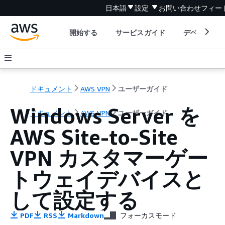
日本語
設定
お問い合わせ
フィー
開始する
サービスガイド
デベロッパ
ドキュメント
AWS VPN
ユーザーガイド
Windows Server を
ドキュメント
AWS VPN
ユーザーガイド
AWS Site-to-Site
VPN カスタマーゲー
トウェイデバイスと
して設定する
PDF
RSS
Markdown
フォーカスモード