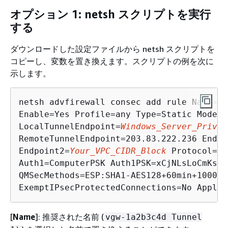
オプション 1: netsh スクリプトを実行
する
ダウンロードした設定ファイルから netsh スクリプトを
コピーし、変数を置き換えます。スクリプトの例を次に
示します。
netsh advfirewall consec add rule Name="v
Enable=Yes Profile=any Type=Static Mode=T
LocalTunnelEndpoint=
Windows_Server_Privat
RemoteTunnelEndpoint=203.83.222.236 Endpo
Endpoint2=
Your_VPC_CIDR_Block
 Protocol=An
Auth1=ComputerPSK Auth1PSK=xCjNLsLoCmKsak
QMSecMethods=ESP:SHA1-AES128+60min+100000k
ExemptIPsecProtectedConnections=No ApplyA
[
Name
]: 推奨された名前 (
vgw-1a2b3c4d Tunnel