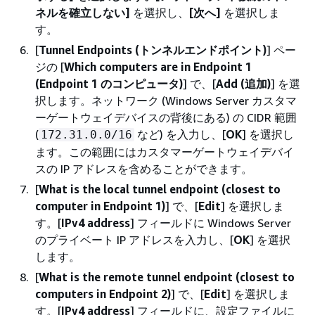
ネルを確立しない]
を選択し、
[次へ]
を選択しま
す。
[
Tunnel Endpoints (トンネルエンドポイント)
] ペー
ジの [
Which computers are in Endpoint 1
(Endpoint 1 のコンピュータ)
] で、[
Add (追加)
] を選
択します。ネットワーク (Windows Server カスタマ
ーゲートウェイデバイスの背後にある) の CIDR 範囲
(
など) を入力し、[
OK
] を選択し
172.31.0.0/16
ます。この範囲にはカスタマーゲートウェイデバイ
スの IP アドレスを含めることができます。
[
What is the local tunnel endpoint (closest to
computer in Endpoint 1)
] で、[
Edit
] を選択しま
す。[
IPv4 address
] フィールドに Windows Server
のプライベート IP アドレスを入力し、[
OK
] を選択
します。
[
What is the remote tunnel endpoint (closest to
computers in Endpoint 2)
] で、[
Edit
] を選択しま
す。[
IPv4 address
] フィールドに、設定ファイルに