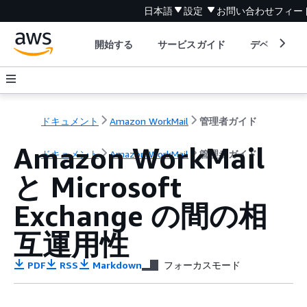
日本語
設定
お問い合わせ
フィー
開始する
サービスガイド
デベロッパ
ドキュメント
Amazon WorkMail
管理者ガイド
Amazon WorkMail
ドキュメント
Amazon WorkMail
管理者ガイド
と Microsoft
Exchange の間の相
互運用性
PDF
RSS
Markdown
フォーカスモード