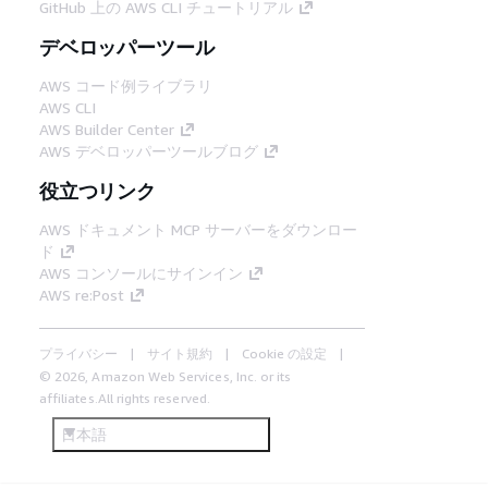
GitHub 上の AWS CLI チュートリアル
デベロッパーツール
AWS コード例ライブラリ
AWS CLI
AWS Builder Center
AWS デベロッパーツールブログ
役立つリンク
AWS ドキュメント MCP サーバーをダウンロー
ド
AWS コンソールにサインイン
AWS re:Post
プライバシー
サイト規約
Cookie の設定
© 2026, Amazon Web Services, Inc. or its
affiliates.All rights reserved.
日本語