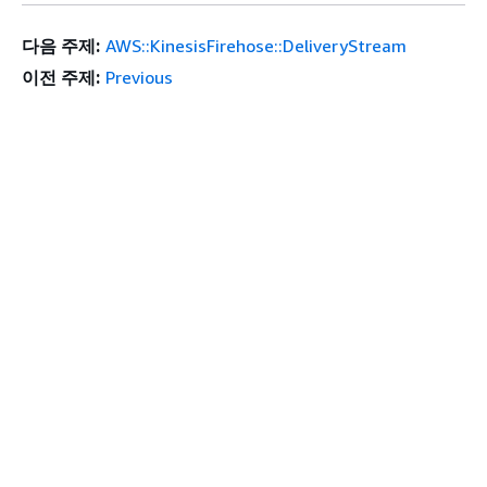
다음 주제:
AWS::KinesisFirehose::DeliveryStream
이전 주제:
Previous