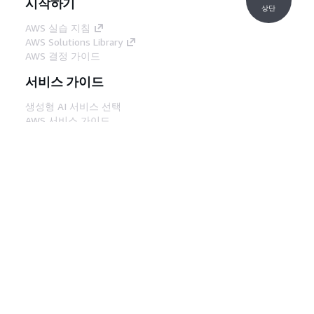
시작하기
상단
AWS 실습 지침
AWS Solutions Library
AWS 결정 가이드
서비스 가이드
생성형 AI 서비스 선택
AWS 서비스 가이드
GitHub의 AWS CLI 지침
개발자 도구
AWS 코드 예시 라이브러리
AWS CLI
AWS Builder 센터
AWS 개발자 도구 블로그
유용한 링크
AWS 문서 MCP 서버 다운로드
AWS Console에 로그인
AWS re:Post