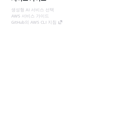
생성형 AI 서비스 선택
AWS 서비스 가이드
GitHub의 AWS CLI 지침
개발자 도구
AWS 코드 예시 라이브러리
AWS CLI
AWS Builder 센터
AWS 개발자 도구 블로그
유용한 링크
AWS 문서 MCP 서버 다운로드
AWS Console에 로그인
AWS re:Post
프라이버시
사이트 이용 약관
쿠키 기본 설
정
© 2026, Amazon Web Services, Inc. 또는 계열
사. All rights reserved.
한국어