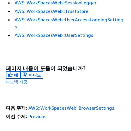
AWS::WorkSpacesWeb::SessionLogger
AWS::WorkSpacesWeb::TrustStore
AWS::WorkSpacesWeb::UserAccessLoggingSetting
s
AWS::WorkSpacesWeb::UserSettings
페이지 내용이 도움이 되었습니까?
예
아니요
피드백 제공
다음 주제:
AWS::WorkSpacesWeb::BrowserSettings
이전 주제:
Previous